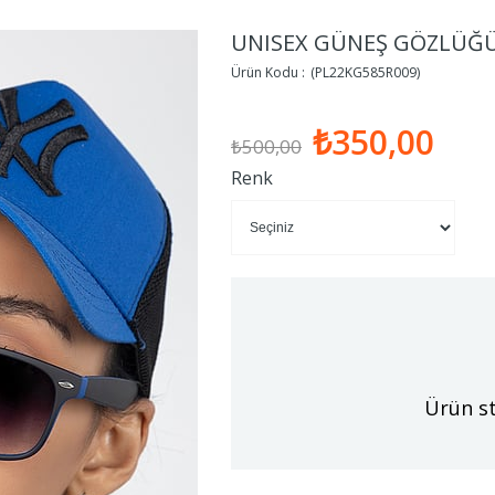
UNISEX GÜNEŞ GÖZLÜĞÜ
(PL22KG585R009)
₺350,00
₺500,00
Renk
Ürün st