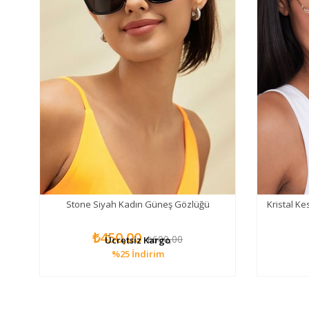
o
Stone Siyah Kadın Güneş Gözlüğü
Kristal K
ğü
₺450,00
₺600,00
Ücretsiz Kargo
%25
İndirim