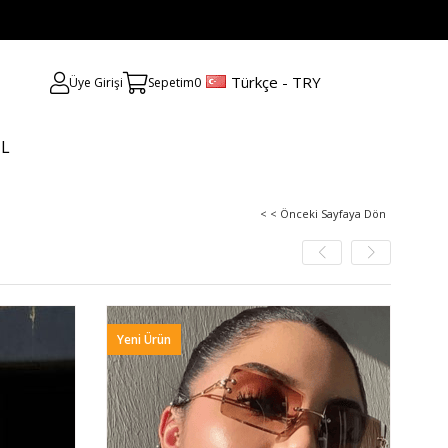
Türkçe - TRY
Üye Girişi
Sepetim
0
UL
< < Önceki Sayfaya Dön
Yeni Ürün