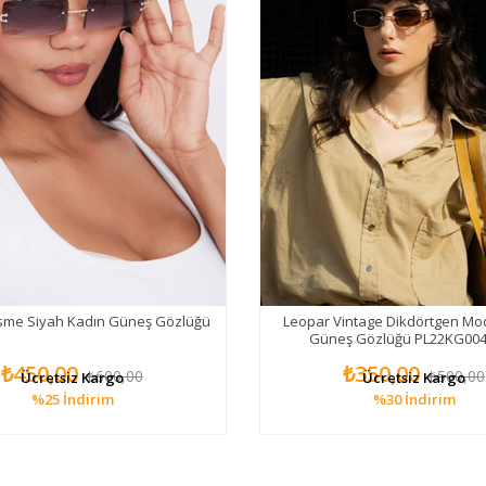
esme Siyah Kadın Güneş Gözlüğü
Leopar Vintage Dikdörtgen Mo
Güneş Gözlüğü PL22KG00
₺450,00
₺350,00
₺600,00
₺500,00
Ücretsiz Kargo
Ücretsiz Kargo
%25
İndirim
%30
İndirim