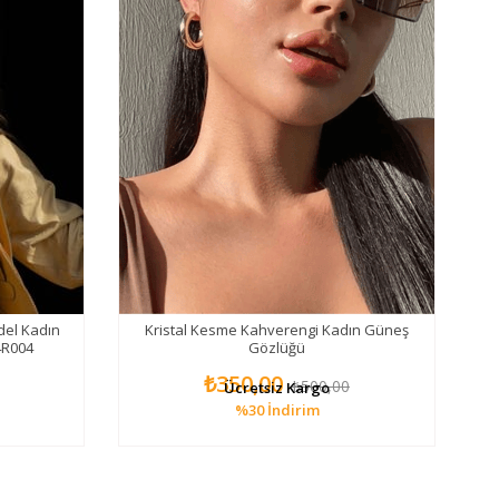
del Kadın
Kristal Kesme Kahverengi Kadın Güneş
4R004
Gözlüğü
₺350,00
₺500,00
Ücretsiz Kargo
%30
İndirim