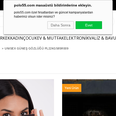
polo55.com masaüstü bildirimlerine ekleyin.
polo55.com özel fırsatlardan ve güncel kampanyalardan
haberiniz olsun ister misiniz?
Daha Sonra
Evet
ERKEK
KADIN
ÇOCUK
EV & MUTFAK
ELEKTRONİK
VALİZ & BAV
>
UNISEX GÜNEŞ GÖZLÜĞÜ PL22KG585R009
Yeni Ürün