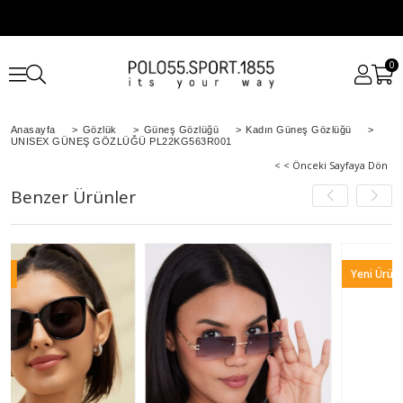
0
Anasayfa
>
Gözlük
>
Güneş Gözlüğü
>
Kadın Güneş Gözlüğü
>
UNISEX GÜNEŞ GÖZLÜĞÜ PL22KG563R001
< < Önceki Sayfaya Dön
Benzer Ürünler
Yeni Ürün