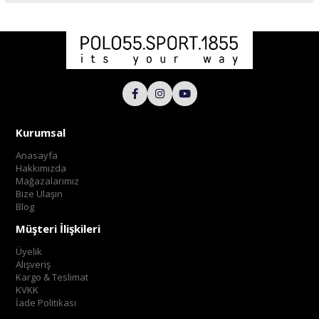
Kurumsal
Anasayfa
Hakkımızda
Mağazalarımız
Bize Ulaşın
Blog
Müşteri İlişkileri
Üyelik
Alışveriş
Kargo & Teslimat
KVKK
İade Politikası