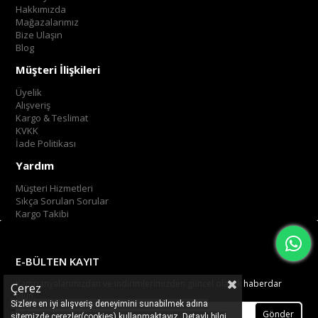
Hakkımızda
Mağazalarımız
Bize Ulaşın
Blog
Müşteri İlişkileri
Üyelik
Alışveriş
Kargo & Teslimat
KVKK
İade Politikası
Yardım
Müşteri Hizmetleri
Sıkça Sorulan Sorular
Kargo Takibi
E-BÜLTEN KAYIT
Kampanyalarımızdan ve indirimlerimizden güncel olarak haberdar
Çerez
olun.
Sizlere en iyi alışveriş deneyimini sunabilmek adına
Gönder
sitemizde çerezler(cookies) kullanmaktayız. Detaylı bilgi