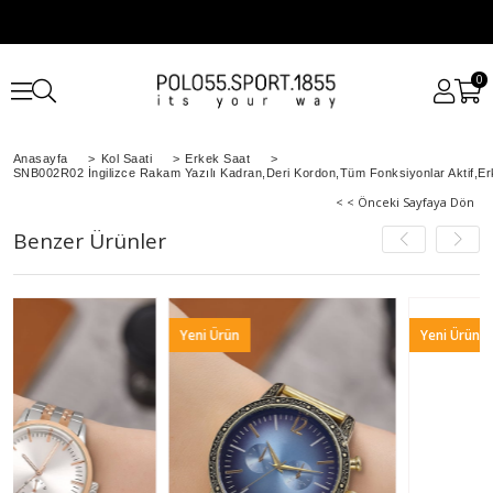
0
Anasayfa
>
Kol Saati
>
Erkek Saat
>
SNB002R02 İngilizce Rakam Yazılı Kadran,Deri Kordon,Tüm Fonksiyonlar Aktif,Er
< < Önceki Sayfaya Dön
Benzer Ürünler
Yeni Ürün
Yeni Ürün