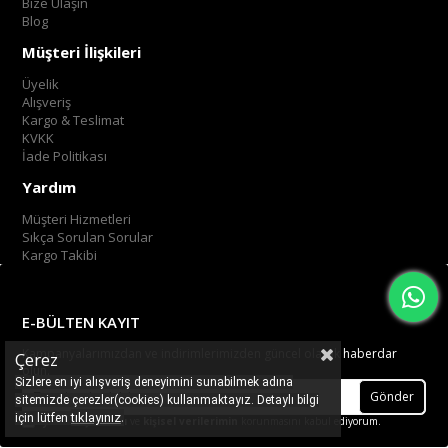
Bize Ulaşın
Blog
Müşteri İlişkileri
Üyelik
Alışveriş
Kargo & Teslimat
KVKK
İade Politikası
Yardım
Müşteri Hizmetleri
Sıkça Sorulan Sorular
Kargo Takibi
E-BÜLTEN KAYIT
Kampanyalarımızdan ve indirimlerimizden güncel olarak haberdar
Çerez
olun.
Sizlere en iyi alışveriş deneyimini sunabilmek adına
Gönder
sitemizde çerezler(cookies) kullanmaktayız. Detaylı bilgi
.
tıklayınız
için lütfen
Üyelik koşullarını
ve
kişisel verilerimin
korunmasını kabul ediyorum.