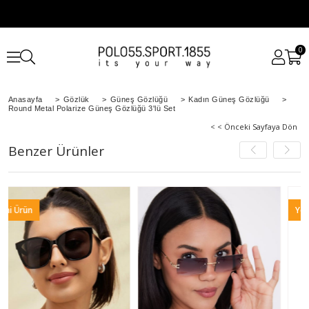
0
Anasayfa
>
Gözlük
>
Güneş Gözlüğü
>
Kadın Güneş Gözlüğü
>
Round Metal Polarize Güneş Gözlüğü 3'lü Set
< < Önceki Sayfaya Dön
Benzer Ürünler
Yeni Ürün