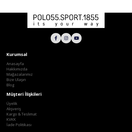
Kurumsal
Anasayfa
Hakkımızda
Mağazalarımız
Bize Ulaşın
Blog
Müşteri İlişkileri
Üyelik
Alışveriş
Kargo & Teslimat
KVKK
İade Politikası