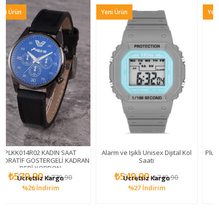
Yeni Ürün
Yeni Ürün
 KADIN SAAT
Alarm ve Işıklı Unisex Dijital Kol
Pludjt001r014 Pemb
TERGELİ KADRAN
Saati
KORDON
0
₺549,90
₺549,90
₺779,90
₺749,90
z Kargo
Ücretsiz Kargo
Ücretsiz 
ndirim
%27
İndirim
%27
İnd