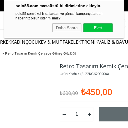
polo55.com masaüstü bildirimlerine ekleyin.
polo55.com özel fırsatlardan ve güncel kampanyalardan
haberiniz olsun ister misiniz?
Daha Sonra
Evet
ERKEK
KADIN
ÇOCUK
EV & MUTFAK
ELEKTRONİK
VALİZ & BAV
>
Retro Tasarım Kemik Çerçeve Güneş Gözlüğü
Retro Tasarım Kemik Çe
(PL22KG629R004)
₺450,00
₺600,00