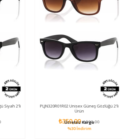
Siyah 2'li
PLJN320R01R02 Unisex Güneş Gözlüğü 2'li
Ürün
₺350,00
₺500,00
Ücretsiz Kargo
%30
İndirim