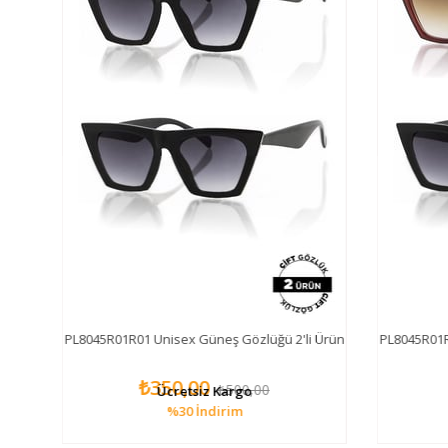
lüğü
PL8045R01R01 Unisex Güneş Gözlüğü 2'li Ürün
PL8045R01R0
₺350,00
₺500,00
Ücretsiz Kargo
%30
İndirim