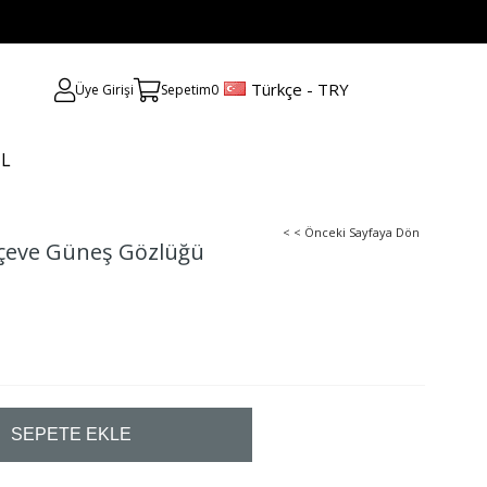
Türkçe - TRY
Üye Girişi
Sepetim
0
UL
< < Önceki Sayfaya Dön
rçeve Güneş Gözlüğü