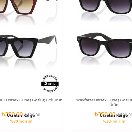
2 Unisex Güneş Gözlüğü 2'li Ürün
Wayfarer Unisex Güneş Gözlüğü 
Ürün
₺350,00
₺350,00
₺500,00
₺500,00
Ücretsiz Kargo
Ücretsiz Kargo
%30
İndirim
%30
İndirim