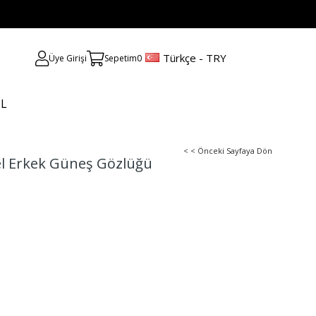
Türkçe - TRY
Üye Girişi
Sepetim
0
UL
< < Önceki Sayfaya Dön
l Erkek Güneş Gözlüğü