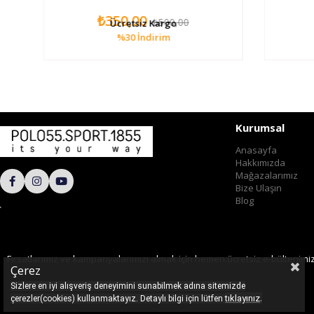
₺350,00
₺500,00
Ücretsiz Kargo
%30
İndirim
Kurumsal
Anasayfa
Hakkımızda
Mağazalarımız
Bize Ulaşın
Blog
Fırsatlarımız ve kampanyalarımızı almak için hemen ücretsiz e-bültenimi
Çerez
Sizlere en iyi alışveriş deneyimini sunabilmek adına sitemizde
.
tıklayınız
çerezler(cookies) kullanmaktayız. Detaylı bilgi için lütfen