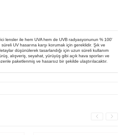
nleyici lensler ile hem UVA hem de UVB radyasyonunun % 100'
 süreli UV hasarına karşı korumak için gereklidir. Şık ve
aylar düşünülerek tasarlandığı için uzun süreli kullanım
üş, alışveriş, seyahat, yürüyüş gibi açık hava sporları ve
nle paketlenmiş ve hasarsız bir şekilde ulaştırılacaktır.