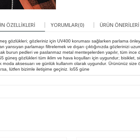
N ÖZELLIKLERI
YORUMLAR
(0)
ÜRÜN ÖNERILERI
5 güneş gözlükleri; gözleriniz için UV400 koruması sağlarken parlama ö
an yansıyan parlamayı filtrelemek ve dışarı çıktığınızda gözlerinizi uzun
 burun pedleri ve paslanmaz metal menteşelerden yapılır, tüm ince det
neş gözlükleri tüm iklim ve hava koşulları için uygundur; bisiklet, sür
k moda aksesuarı ve günlük kullanım olarak uygundur. Ürününüz size öze
sa, lütfen bizimle iletişime geçiniz. lo55 güne