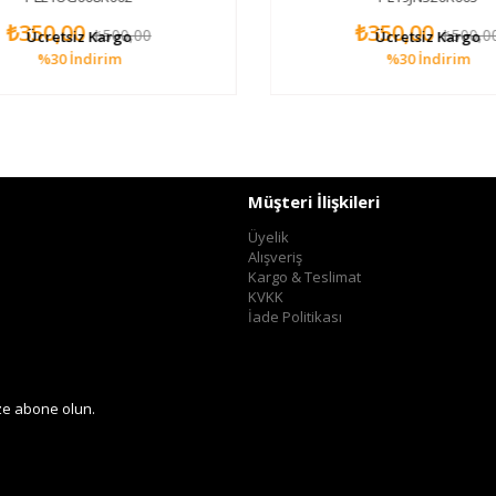
₺350,00
₺350,00
₺500,00
₺500,00
Ücretsiz Kargo
Ücretsiz Kargo
%30
İndirim
%30
İndirim
Müşteri İlişkileri
Üyelik
Alışveriş
Kargo & Teslimat
KVKK
İade Politikası
ze abone olun.