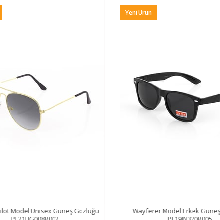
Yeni Ürün
lot Model Unisex Güneş Gözlüğü
Wayferer Model Erkek Güneş
PL21UG008R002
PL19JN320R005