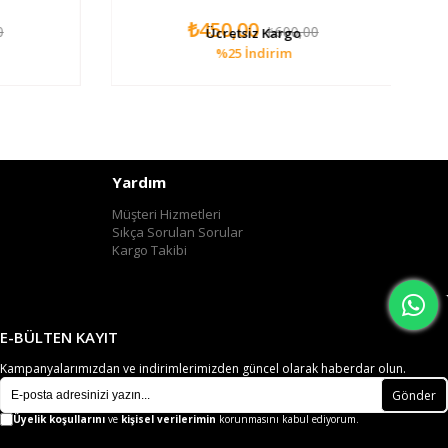
₺450,00
₺600,00
Ücretsiz Kargo
%25
İndirim
Yardım
Müşteri Hizmetleri
Sıkça Sorulan Sorular
Kargo Takibi
E-BÜLTEN KAYIT
Kampanyalarımızdan ve indirimlerimizden güncel olarak haberdar olun.
Gönder
Üyelik koşullarını
ve
kişisel verilerimin
korunmasını kabul ediyorum.