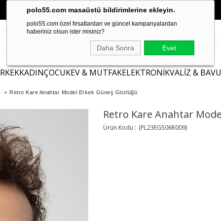
polo55.com masaüstü bildirimlerine ekleyin.
polo55.com özel fırsatlardan ve güncel kampanyalardan
haberiniz olsun ister misiniz?
Daha Sonra
Evet
ERKEK
KADIN
ÇOCUK
EV & MUTFAK
ELEKTRONİK
VALİZ & BAV
>
Retro Kare Anahtar Model Erkek Güneş Gözlüğü
Retro Kare Anahtar Mode
(PL23EG506R009)