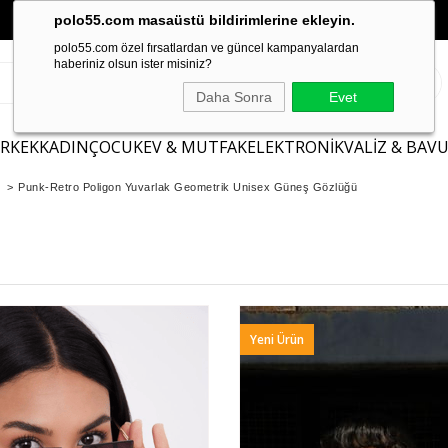
polo55.com masaüstü bildirimlerine ekleyin.
polo55.com özel fırsatlardan ve güncel kampanyalardan
haberiniz olsun ister misiniz?
Daha Sonra
Evet
ERKEK
KADIN
ÇOCUK
EV & MUTFAK
ELEKTRONİK
VALİZ & BAV
>
Punk-Retro Poligon Yuvarlak Geometrik Unisex Güneş Gözlüğü
Yeni Ürün