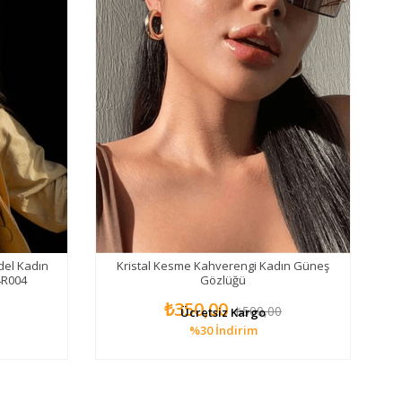
del Kadın
Kristal Kesme Kahverengi Kadın Güneş
4R004
Gözlüğü
₺350,00
₺500,00
Ücretsiz Kargo
%30
İndirim