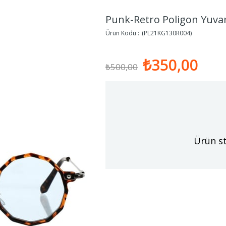
Punk-Retro Poligon Yuva
(PL21KG130R004)
₺350,00
₺500,00
Ürün st