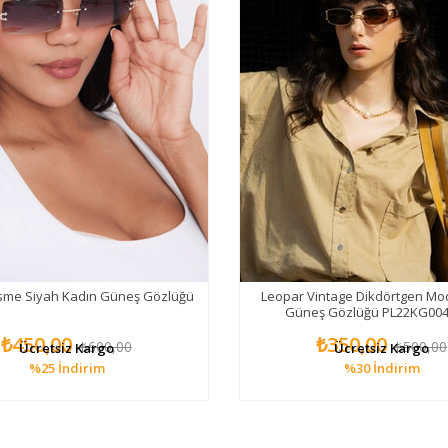
esme Siyah Kadın Güneş Gözlüğü
Leopar Vintage Dikdörtgen Mo
Güneş Gözlüğü PL22KG00
₺450,00
₺350,00
₺600,00
₺500,00
Ücretsiz Kargo
Ücretsiz Kargo
%25
İndirim
%30
İndirim