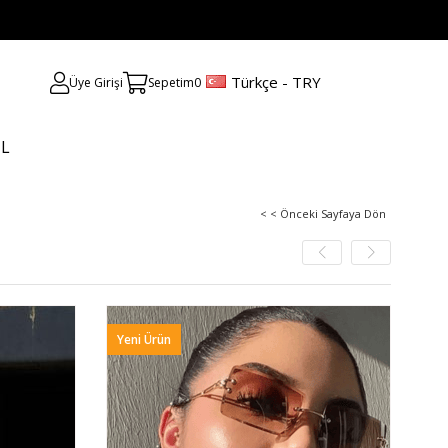
Türkçe - TRY
Üye Girişi
Sepetim
0
UL
< < Önceki Sayfaya Dön
Yeni Ürün