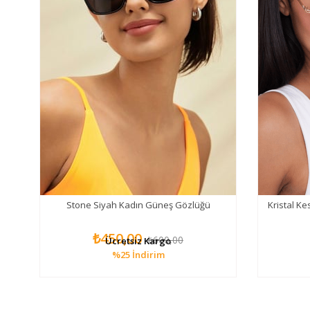
o
Stone Siyah Kadın Güneş Gözlüğü
Kristal K
ğü
₺450,00
₺600,00
Ücretsiz Kargo
%25
İndirim