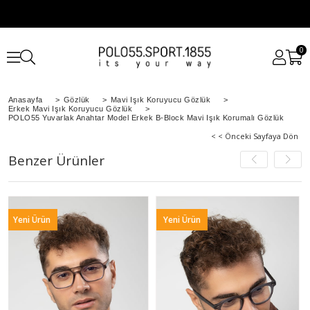
0
Anasayfa
>
Gözlük
>
Mavi Işık Koruyucu Gözlük
>
Erkek Mavi Işık Koruyucu Gözlük
>
POLO55 Yuvarlak Anahtar Model Erkek B-Block Mavi Işık Korumalı Gözlük
< < Önceki Sayfaya Dön
Benzer Ürünler
Ürün
Yeni Ürün
Yeni Ür