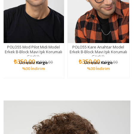
55 Mod Pilot Midi Model
POLO55 Kare Anahtar Model
POLO55 
B-Block Mavi Işık Korumalı
Erkek B-Block Mavi Işık Korumalı
block M
Gözlük
Gözlük
₺350,00
₺350,00
₺
₺500,00
₺500,00
Ücretsiz Kargo
Ücretsiz Kargo
%30
İndirim
%30
İndirim