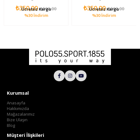
₺350,00
₺350,00
₺500,00
₺500,00
Ücretsiz Kargo
Ücretsiz Kargo
%30
İndirim
%30
İndirim
Kurumsal
Anasayfa
Hakkımızda
Mağazalarımız
Bize Ulaşın
Blog
Müşteri İlişkileri