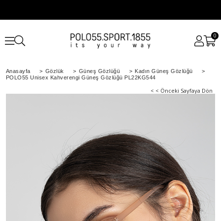
0
Anasayfa
>
Gözlük
>
Güneş Gözlüğü
>
Kadın Güneş Gözlüğü
>
POLO55 Unisex Kahverengi Güneş Gözlüğü PL22KG544
< < Önceki Sayfaya Dön