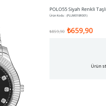
POLO55 Siyah Renkli Taşlı
(PLUM018R001)
₺659,90
₺859,90
Ürün st