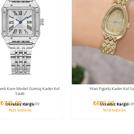
mlı Kare Model Gümüş Kadın Kol
Yılan Figürlü Kadın Kol Sa
Saati
₺745,00
₺895,00
₺945,00
₺1.095,0
Ücretsiz Kargo
Ücretsiz Kargo
%21
İndirim
%18
İndirim