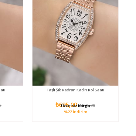
ati
Taşlı Şık Kadran Kadın Kol Saati
₺695,00
0
₺895,00
Ücretsiz Kargo
%22
İndirim