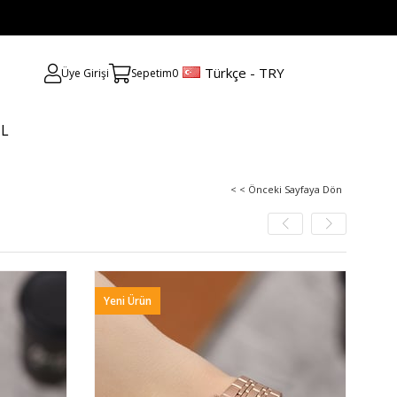
Türkçe - TRY
Üye Girişi
Sepetim
0
UL
< < Önceki Sayfaya Dön
Yeni Ürün