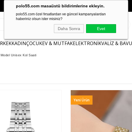
polo55.com masaüstü bildirimlerine ekleyin.
polo55.com özel fırsatlardan ve güncel kampanyalardan
haberiniz olsun ister misiniz?
Daha Sonra
Evet
ERKEK
KADIN
ÇOCUK
EV & MUTFAK
ELEKTRONİK
VALİZ & BAV
Model Unisex Kol Saati
Yeni Ürün