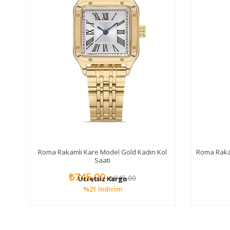
ol
Roma Rakamlı Kare Model Gold Kadın Kol
Roma Raka
Saati
₺745,00
₺945,00
Ücretsiz Kargo
%21
İndirim