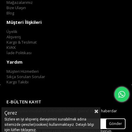
Mağazalarımız
Bize Ulaşın
Blog
Müşteri İlişkileri
Üyelik
Alışveriş
Kargo & Teslimat
KVKK
İade Politikası
Yardım
Müşteri Hizmetleri
Sıkça Sorulan Sorular
Kargo Takibi
E-BÜLTEN KAYIT
Kampanyalarımızdan ve indirimlerimizden güncel olarak haberdar
Çerez
olun.
Sizlere en iyi alışveriş deneyimini sunabilmek adına
Gönder
sitemizde çerezler(cookies) kullanmaktayız. Detaylı bilgi
.
tıklayınız
için lütfen
Üyelik koşullarını
ve
kişisel verilerimin
korunmasını kabul ediyorum.