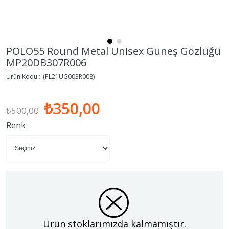
POLO55 Round Metal Unisex Güneş Gözlüğü
MP20DB307R006
(PL21UG003R008)
₺350,00
₺500,00
Renk
Ürün stoklarımızda kalmamıştır.