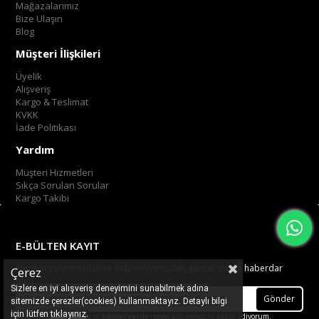
Mağazalarımız
Bize Ulaşın
Blog
Müşteri İlişkileri
Üyelik
Alışveriş
Kargo & Teslimat
KVKK
İade Politikası
Yardım
Müşteri Hizmetleri
Sıkça Sorulan Sorular
Kargo Takibi
E-BÜLTEN KAYIT
Kampanyalarımızdan ve indirimlerimizden güncel olarak haberdar
Çerez
olun.
Sizlere en iyi alışveriş deneyimini sunabilmek adına
Gönder
sitemizde çerezler(cookies) kullanmaktayız. Detaylı bilgi
.
tıklayınız
için lütfen
Üyelik koşullarını
ve
kişisel verilerimin
korunmasını kabul ediyorum.