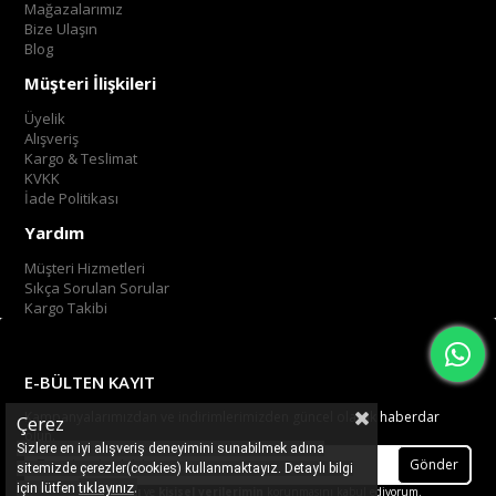
Mağazalarımız
Bize Ulaşın
Blog
Müşteri İlişkileri
Üyelik
Alışveriş
Kargo & Teslimat
KVKK
İade Politikası
Yardım
Müşteri Hizmetleri
Sıkça Sorulan Sorular
Kargo Takibi
E-BÜLTEN KAYIT
Kampanyalarımızdan ve indirimlerimizden güncel olarak haberdar
Çerez
olun.
Sizlere en iyi alışveriş deneyimini sunabilmek adına
Gönder
sitemizde çerezler(cookies) kullanmaktayız. Detaylı bilgi
.
tıklayınız
için lütfen
Üyelik koşullarını
ve
kişisel verilerimin
korunmasını kabul ediyorum.