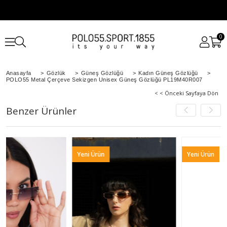
0
Anasayfa
>
Gözlük
>
Güneş Gözlüğü
>
Kadın Güneş Gözlüğü
>
POLO55 Metal Çerçeve Sekizgen Unisex Güneş Gözlüğü PL19M40R007
< < Önceki Sayfaya Dön
Benzer Ürünler
Yeni Ürün
Yeni Ürün