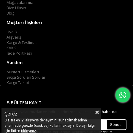
Mağazalarımız
Bize Ulaşın
Blog
Müşteri İlişkileri
Üyelik
Alışveriş
Kargo & Teslimat
KVKK
İade Politikası
Yardım
Müşteri Hizmetleri
Sıkça Sorulan Sorular
Kargo Takibi
E-BÜLTEN KAYIT
Kampanyalarımızdan ve indirimlerimizden güncel olarak haberdar
Çerez
olun.
Sizlere en iyi alışveriş deneyimini sunabilmek adına
Gönder
sitemizde çerezler(cookies) kullanmaktayız. Detaylı bilgi
.
tıklayınız
için lütfen
Üyelik koşullarını
ve
kişisel verilerimin
korunmasını kabul ediyorum.