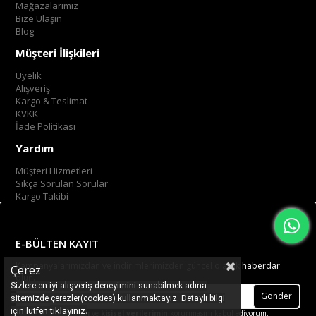
Mağazalarımız
Bize Ulaşın
Blog
Müşteri İlişkileri
Üyelik
Alışveriş
Kargo & Teslimat
KVKK
İade Politikası
Yardım
Müşteri Hizmetleri
Sıkça Sorulan Sorular
Kargo Takibi
E-BÜLTEN KAYIT
Kampanyalarımızdan ve indirimlerimizden güncel olarak haberdar
Çerez
olun.
Sizlere en iyi alışveriş deneyimini sunabilmek adına
Gönder
sitemizde çerezler(cookies) kullanmaktayız. Detaylı bilgi
.
tıklayınız
için lütfen
Üyelik koşullarını
ve
kişisel verilerimin
korunmasını kabul ediyorum.