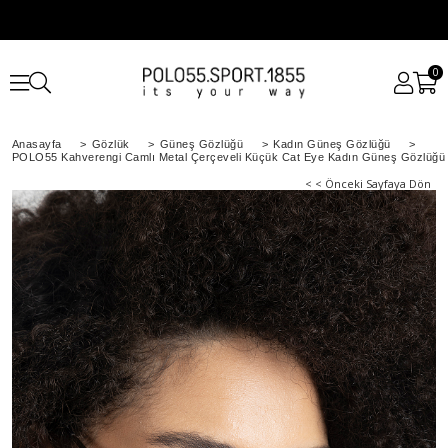
0
Anasayfa
>
Gözlük
>
Güneş Gözlüğü
>
Kadın Güneş Gözlüğü
>
POLO55 Kahverengi Camlı Metal Çerçeveli Küçük Cat Eye Kadın Güneş Gözlüğü
< < Önceki Sayfaya Dön