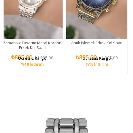
sız Tasarım Metal Kordon
Antik İşlemeli Erkek Kol Saati
Antik 
Erkek Kol Saati
₺895,00
₺895,00
₺8
₺1.095,00
₺1.095,00
Ücretsiz Kargo
Ücretsiz Kargo
%18
İndirim
%18
İndirim