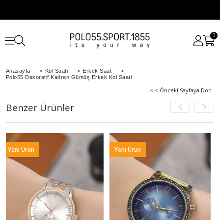
0
Anasayfa
>
Kol Saati
>
Erkek Saat
>
Polo55 Dekoratif Kadran Gümüş Erkek Kol Saati
< < Önceki Sayfaya Dön
Benzer Ürünler
 Ürün
Yeni Ürün
Yeni Ür