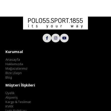
Kurumsal
Anasayfa
Hakkımızda
Mağazalarımız
Bize Ulaşın
Blog
Müşteri İlişkileri
Üyelik
Alışveriş
Kargo & Teslimat
KVKK
İade Politikası