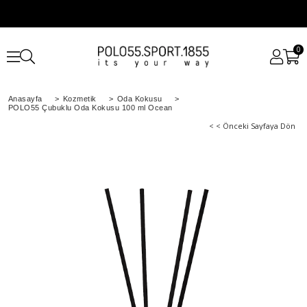
0
Anasayfa
>
Kozmetik
>
Oda Kokusu
>
POLO55 Çubuklu Oda Kokusu 100 ml Ocean
< < Önceki Sayfaya Dön