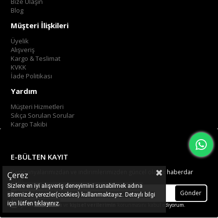
Bize Ulaşın
Blog
Müşteri İlişkileri
Üyelik
Alışveriş
Kargo & Teslimat
KVKK
İade Politikası
Yardım
Müşteri Hizmetleri
Sıkça Sorulan Sorular
Kargo Takibi
E-BÜLTEN KAYIT
Kampanyalarımızdan ve indirimlerimizden güncel olarak haberdar
Çerez
olun.
Sizlere en iyi alışveriş deneyimini sunabilmek adına
Gönder
sitemizde çerezler(cookies) kullanmaktayız. Detaylı bilgi
.
tıklayınız
için lütfen
Üyelik koşullarını
ve
kişisel verilerimin
korunmasını kabul ediyorum.