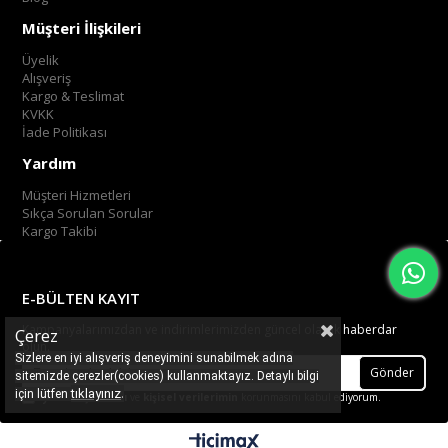
Müşteri İlişkileri
Üyelik
Alışveriş
Kargo & Teslimat
KVKK
İade Politikası
Yardım
Müşteri Hizmetleri
Sıkça Sorulan Sorular
Kargo Takibi
E-BÜLTEN KAYIT
Kampanyalarımızdan ve indirimlerimizden güncel olarak haberdar
Çerez
olun.
Sizlere en iyi alışveriş deneyimini sunabilmek adına
Gönder
sitemizde çerezler(cookies) kullanmaktayız. Detaylı bilgi
.
tıklayınız
için lütfen
Üyelik koşullarını
ve
kişisel verilerimin
korunmasını kabul ediyorum.