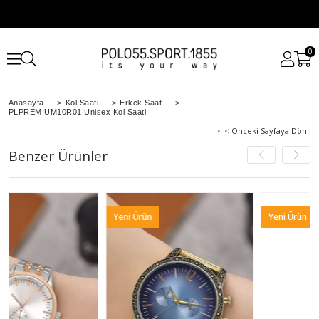
0
Anasayfa
>
Kol Saati
>
Erkek Saat
>
PLPREMIUM10R01 Unisex Kol Saati
< < Önceki Sayfaya Dön
Benzer Ürünler
Yeni Ürün
Yeni Ürün