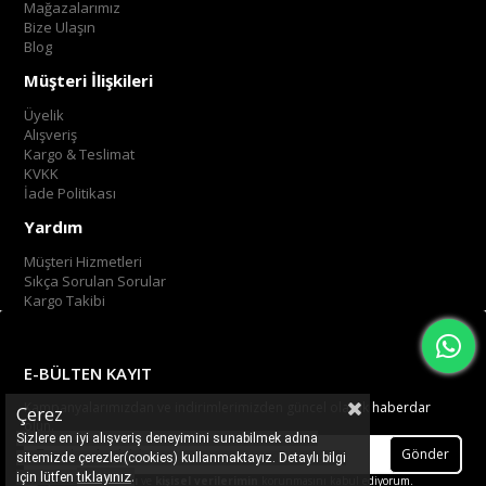
Mağazalarımız
Bize Ulaşın
Blog
Müşteri İlişkileri
Üyelik
Alışveriş
Kargo & Teslimat
KVKK
İade Politikası
Yardım
Müşteri Hizmetleri
Sıkça Sorulan Sorular
Kargo Takibi
E-BÜLTEN KAYIT
Kampanyalarımızdan ve indirimlerimizden güncel olarak haberdar
Çerez
olun.
Sizlere en iyi alışveriş deneyimini sunabilmek adına
Gönder
sitemizde çerezler(cookies) kullanmaktayız. Detaylı bilgi
.
tıklayınız
için lütfen
Üyelik koşullarını
ve
kişisel verilerimin
korunmasını kabul ediyorum.