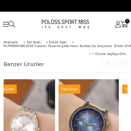
0
Anasayfa
>
Kol Saati
>
Erkek Saat
>
PLPREMIUM01R03 Fütürist Tasarım,Çelik Hasır Kordon,Su Geçirmez ,Erkek SİYA
< < Önceki Sayfaya Dön
Benzer Ürünler
Yeni Ürün
Yeni Ürün