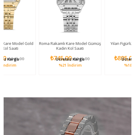
del Gold
Roma Rakamlı Kare Model Gümüş
Yılan Figürlü Kadın Kol S
Kadın Kol Saati
₺745,00
₺895,00
,00
₺945,00
₺1.095,
o
Ücretsiz Kargo
Ücretsiz Kargo
%21
İndirim
%18
İndirim