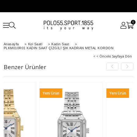
0
Anasayfa
>
Kol Saati
>
Kadın Saat
>
PLKM010R01 KADIN SAAT ÇİZGİLİ ŞIK KADRAN METAL KORDON
< < Önceki Sayfaya Dön
Benzer Ürünler
Yeni Ürün
Yeni Ürün