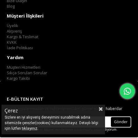
Bize Ulaşın
Blog
Müşteri İlişkileri
Üyelik
Alışveriş
Kargo & Teslimat
KVKK
İade Politikası
Yardım
Müşteri Hizmetleri
Sıkça Sorulan Sorular
Kargo Takibi
E-BÜLTEN KAYIT
Kampanyalarımızdan ve indirimlerimizden güncel olarak haberdar
Çerez
olun.
Sizlere en iyi alışveriş deneyimini sunabilmek adına
Gönder
sitemizde çerezler(cookies) kullanmaktayız. Detaylı bilgi
.
tıklayınız
için lütfen
Üyelik koşullarını
ve
kişisel verilerimin
korunmasını kabul ediyorum.