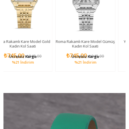
Kare Model Gold
Roma Rakamlı Kare Model Gümüş
Yılan Figürlü Ka
ol Saati
Kadın Kol Saati
0
₺745,00
₺895,00
₺945,00
₺945,00
iz Kargo
Ücretsiz Kargo
Ücretsiz
ndirim
%21
İndirim
%18
İnd