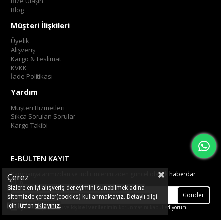
Bize Ulaşın
Blog
Müşteri İlişkileri
Üyelik
Alışveriş
Kargo & Teslimat
KVKK
İade Politikası
Yardım
Müşteri Hizmetleri
Sıkça Sorulan Sorular
Kargo Takibi
E-BÜLTEN KAYIT
Kampanyalarımızdan ve indirimlerimizden güncel olarak haberdar
Çerez
olun.
Sizlere en iyi alışveriş deneyimini sunabilmek adına
Gönder
sitemizde çerezler(cookies) kullanmaktayız. Detaylı bilgi
.
tıklayınız
için lütfen
Üyelik koşullarını
ve
kişisel verilerimin
korunmasını kabul ediyorum.