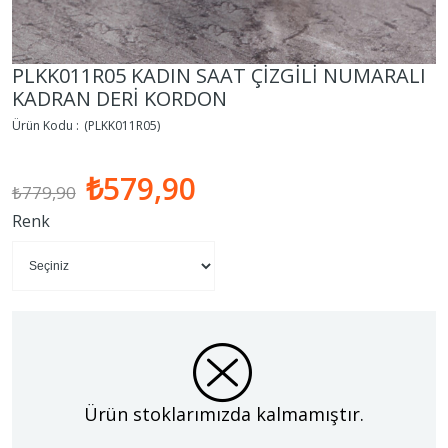
PLKK011R05 KADIN SAAT ÇİZGİLİ NUMARALI
KADRAN DERİ KORDON
(PLKK011R05)
₺579,90
₺779,90
Renk
Ürün stoklarımızda kalmamıştır.