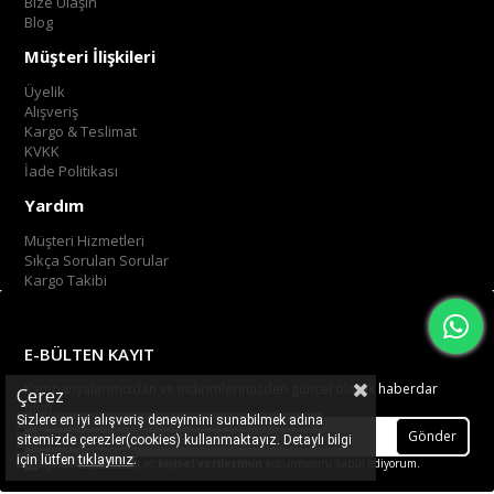
Bize Ulaşın
Blog
Müşteri İlişkileri
Üyelik
Alışveriş
Kargo & Teslimat
KVKK
İade Politikası
Yardım
Müşteri Hizmetleri
Sıkça Sorulan Sorular
Kargo Takibi
E-BÜLTEN KAYIT
Kampanyalarımızdan ve indirimlerimizden güncel olarak haberdar
Çerez
olun.
Sizlere en iyi alışveriş deneyimini sunabilmek adına
Gönder
sitemizde çerezler(cookies) kullanmaktayız. Detaylı bilgi
.
tıklayınız
için lütfen
Üyelik koşullarını
ve
kişisel verilerimin
korunmasını kabul ediyorum.