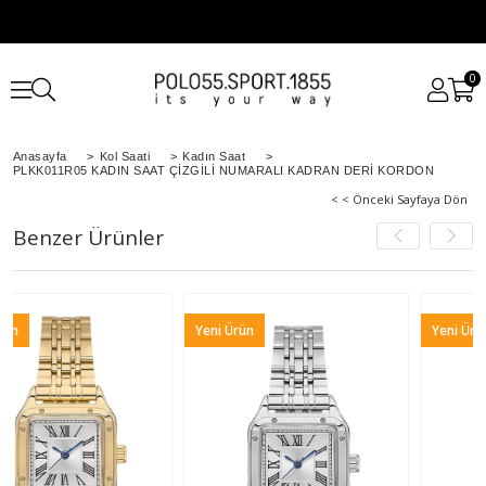
0
Anasayfa
>
Kol Saati
>
Kadın Saat
>
PLKK011R05 KADIN SAAT ÇİZGİLİ NUMARALI KADRAN DERİ KORDON
< < Önceki Sayfaya Dön
Benzer Ürünler
Yeni Ürün
Yeni Ürün