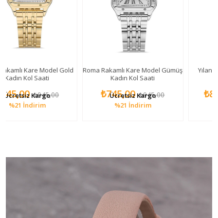
 Model Gold
Roma Rakamlı Kare Model Gümüş
Yılan Figürlü Kadın K
aati
Kadın Kol Saati
₺745,00
₺895,00
945,00
₺945,00
₺1.0
argo
Ücretsiz Kargo
Ücretsiz Kar
rim
%21
İndirim
%18
İndiri