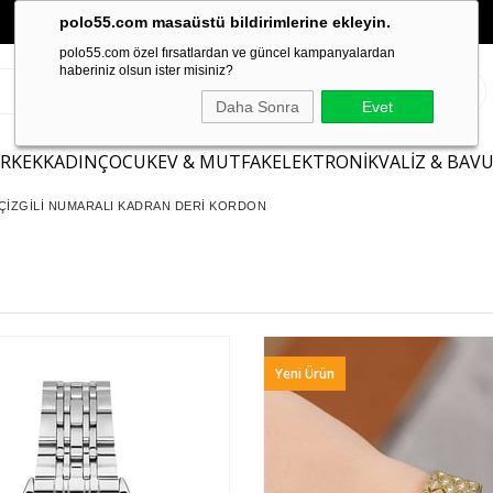
polo55.com masaüstü bildirimlerine ekleyin.
polo55.com özel fırsatlardan ve güncel kampanyalardan
haberiniz olsun ister misiniz?
Daha Sonra
Evet
ERKEK
KADIN
ÇOCUK
EV & MUTFAK
ELEKTRONİK
VALİZ & BAV
 ÇİZGİLİ NUMARALI KADRAN DERİ KORDON
Yeni Ürün