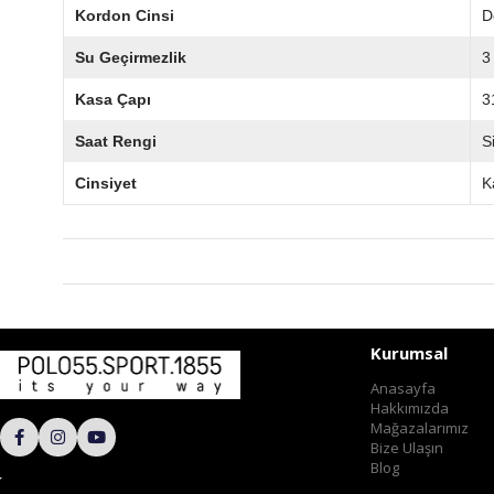
Kordon Cinsi
D
Su Geçirmezlik
3
Kasa Çapı
3
Saat Rengi
S
Cinsiyet
K
Kurumsal
Anasayfa
Hakkımızda
Mağazalarımız
Bize Ulaşın
Blog