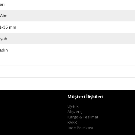
eri
 Atm
1-35 mm
iyah
adın
Müşteri İlişkileri
Üyelik
Alışveriş
Kargo & Teslimat
KVKK
İade Politikası