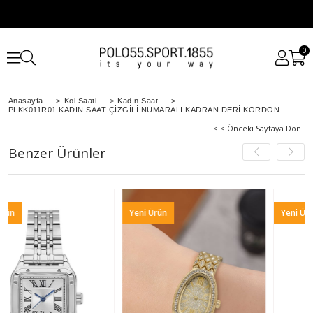
0
Anasayfa
>
Kol Saati
>
Kadın Saat
>
PLKK011R01 KADIN SAAT ÇİZGİLİ NUMARALI KADRAN DERİ KORDON
< < Önceki Sayfaya Dön
Benzer Ürünler
Yeni Ürün
Yeni Ürün