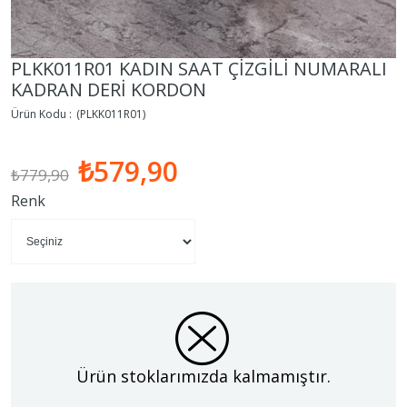
PLKK011R01 KADIN SAAT ÇİZGİLİ NUMARALI
KADRAN DERİ KORDON
(PLKK011R01)
₺579,90
₺779,90
Renk
Ürün stoklarımızda kalmamıştır.