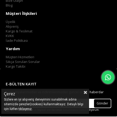
Bize Ulaşın
Blog
Müşteri İlişkileri
Üyelik
Alışveriş
Kargo & Teslimat
KVKK
İade Politikası
Yardım
Müşteri Hizmetleri
Sıkça Sorulan Sorular
Kargo Takibi
E-BÜLTEN KAYIT
Kampanyalarımızdan ve indirimlerimizden güncel olarak haberdar
Çerez
olun.
Sizlere en iyi alışveriş deneyimini sunabilmek adına
Gönder
sitemizde çerezler(cookies) kullanmaktayız. Detaylı bilgi
.
tıklayınız
için lütfen
Üyelik koşullarını
ve
kişisel verilerimin
korunmasını kabul ediyorum.