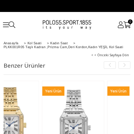
0
Anasayfa
>
Kol Saati
>
Kadın Saat
>
PLKK001R05 Taşlı Kadran ,Prizma Cam,Deri Kordon,Kadın YEŞİL Kol Saati
< < Önceki Sayfaya Dön
Benzer Ürünler
Yeni Ürün
Yeni Ürün