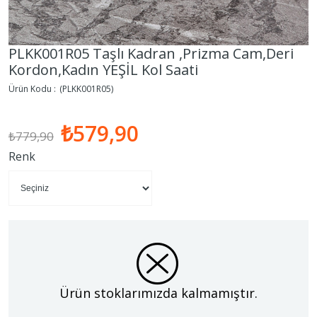
PLKK001R05 Taşlı Kadran ,Prizma Cam,Deri
Kordon,Kadın YEŞİL Kol Saati
(PLKK001R05)
₺579,90
₺779,90
Renk
Ürün stoklarımızda kalmamıştır.