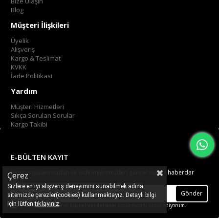
Bize Ulaşın
Blog
Müşteri İlişkileri
Üyelik
Alışveriş
Kargo & Teslimat
KVKK
İade Politikası
Yardım
Müşteri Hizmetleri
Sıkça Sorulan Sorular
Kargo Takibi
E-BÜLTEN KAYIT
Kampanyalarımızdan ve indirimlerimizden güncel olarak haberdar
Çerez
olun.
Sizlere en iyi alışveriş deneyimini sunabilmek adına
Gönder
sitemizde çerezler(cookies) kullanmaktayız. Detaylı bilgi
.
tıklayınız
için lütfen
Üyelik koşullarını
ve
kişisel verilerimin
korunmasını kabul ediyorum.