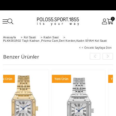
0
Anasayfa
>
Kol Saati
>
Kadın Saat
>
PLKK001R02 Taşlı Kadran ,Prizma Cam,Deri Kordon,Kadın SİYAH Kol Saati
< < Önceki Sayfaya Dön
Benzer Ürünler
Yeni Ürün
Yeni Ürün