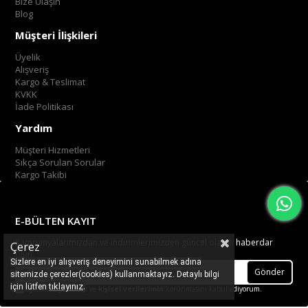
Bize Ulaşın
Blog
Müşteri İlişkileri
Üyelik
Alışveriş
Kargo & Teslimat
KVKK
İade Politikası
Yardım
Müşteri Hizmetleri
Sıkça Sorulan Sorular
Kargo Takibi
E-BÜLTEN KAYIT
Kampanyalarımızdan ve indirimlerimizden güncel olarak haberdar
Çerez
olun.
Sizlere en iyi alışveriş deneyimini sunabilmek adına
Gönder
sitemizde çerezler(cookies) kullanmaktayız. Detaylı bilgi
.
tıklayınız
için lütfen
Üyelik koşullarını
ve
kişisel verilerimin
korunmasını kabul ediyorum.