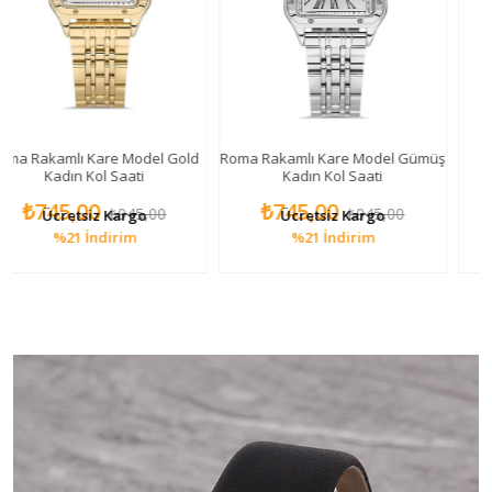
Kare Model Gold
Roma Rakamlı Kare Model Gümüş
Yılan Figürlü Ka
Kol Saati
Kadın Kol Saati
0
₺745,00
₺895,00
₺945,00
₺945,00
iz Kargo
Ücretsiz Kargo
Ücretsiz
İndirim
%21
İndirim
%18
İn