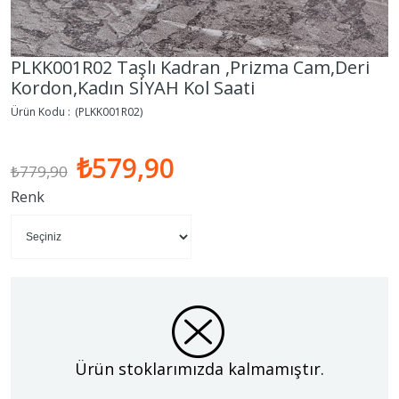
PLKK001R02 Taşlı Kadran ,Prizma Cam,Deri
Kordon,Kadın SİYAH Kol Saati
(PLKK001R02)
₺579,90
₺779,90
Renk
Ürün stoklarımızda kalmamıştır.