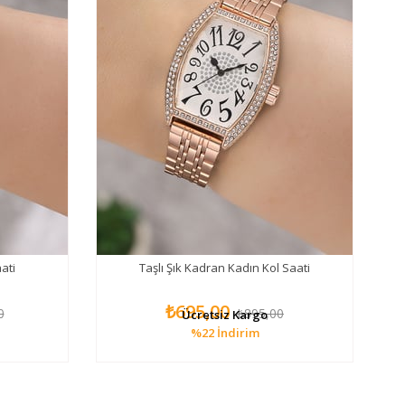
ati
Taşlı Şık Kadran Kadın Kol Saati
₺695,00
0
₺895,00
Ücretsiz Kargo
%22
İndirim