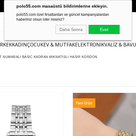
polo55.com masaüstü bildirimlerine ekleyin.
polo55.com özel fırsatlardan ve güncel kampanyalardan
haberiniz olsun ister misiniz?
Daha Sonra
Evet
ERKEK
KADIN
ÇOCUK
EV & MUTFAK
ELEKTRONİK
VALİZ & BAV
T NUMARALI BASIC KADRAN MIKNATISLI HASIR KORDON
Yeni Ürün