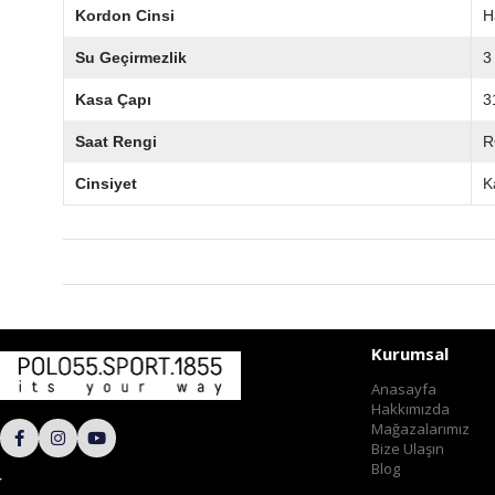
Kordon Cinsi
H
Su Geçirmezlik
3
Kasa Çapı
3
Saat Rengi
R
Cinsiyet
K
Kurumsal
Anasayfa
Hakkımızda
Mağazalarımız
Bize Ulaşın
Blog