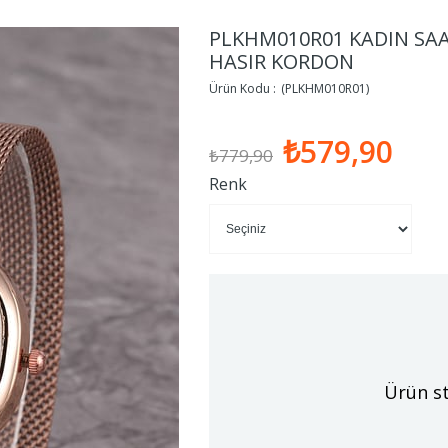
PLKHM010R01 KADIN SAA
HASIR KORDON
(PLKHM010R01)
₺579,90
₺779,90
Renk
Ürün st