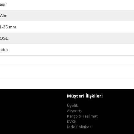
asır
 Atm
1-35 mm
OSE
adın
Müşteri İlişkileri
Üyelik
Alışveriş
Kargo & Teslimat
KVKK
İade Politikası