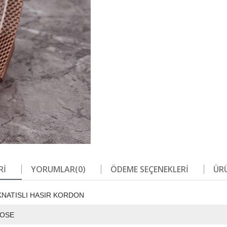
RI
YORUMLAR
(0)
ÖDEME SEÇENEKLERI
ÜRÜ
KNATISLI HASIR KORDON
OSE