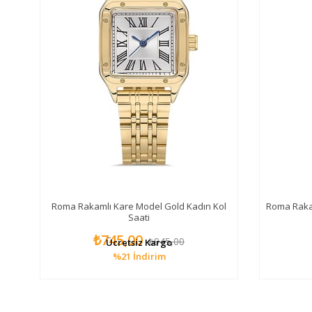
ol
Roma Rakamlı Kare Model Gold Kadın Kol
Roma Raka
Saati
₺745,00
₺945,00
Ücretsiz Kargo
%21
İndirim