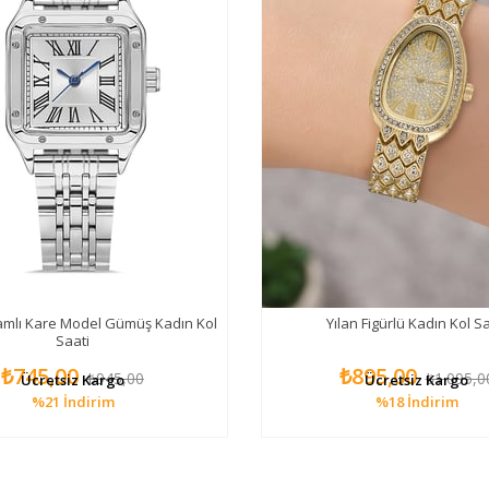
mlı Kare Model Gümüş Kadın Kol
Yılan Figürlü Kadın Kol Sa
Saati
₺745,00
₺895,00
₺945,00
₺1.095,0
Ücretsiz Kargo
Ücretsiz Kargo
%21
İndirim
%18
İndirim