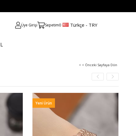
Türkçe - TRY
Üye Girişi
Sepetim
0
UL
< < Önceki Sayfaya Dön
Yeni Ürün