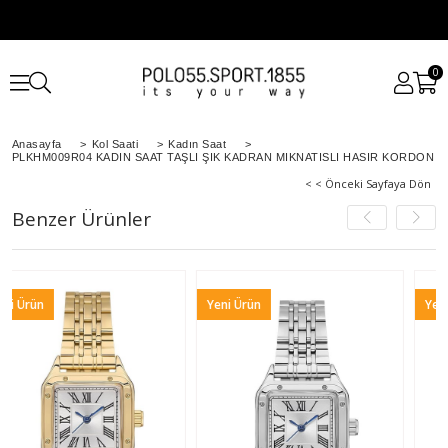
0
Anasayfa
>
Kol Saati
>
Kadın Saat
>
PLKHM009R04 KADIN SAAT TAŞLI ŞIK KADRAN MIKNATISLI HASIR KORDON
< < Önceki Sayfaya Dön
Benzer Ürünler
Yeni Ürün
Yeni Ürün