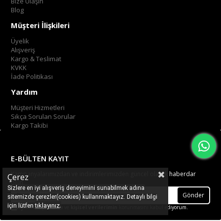
Bize Ulaşın
Blog
Müşteri İlişkileri
Üyelik
Alışveriş
Kargo & Teslimat
KVKK
İade Politikası
Yardım
Müşteri Hizmetleri
Sıkça Sorulan Sorular
Kargo Takibi
E-BÜLTEN KAYIT
Kampanyalarımızdan ve indirimlerimizden güncel olarak haberdar
Çerez
olun.
Sizlere en iyi alışveriş deneyimini sunabilmek adına
Gönder
sitemizde çerezler(cookies) kullanmaktayız. Detaylı bilgi
.
tıklayınız
için lütfen
Üyelik koşullarını
ve
kişisel verilerimin
korunmasını kabul ediyorum.