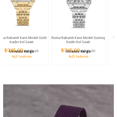
 Kare Model Gold
Roma Rakamlı Kare Model Gümüş
Yılan Figürlü K
Kol Saati
Kadın Kol Saati
00
₺745,00
₺895,00
₺945,00
₺945,00
siz Kargo
Ücretsiz Kargo
Ücretsi
İndirim
%21
İndirim
%18
İn