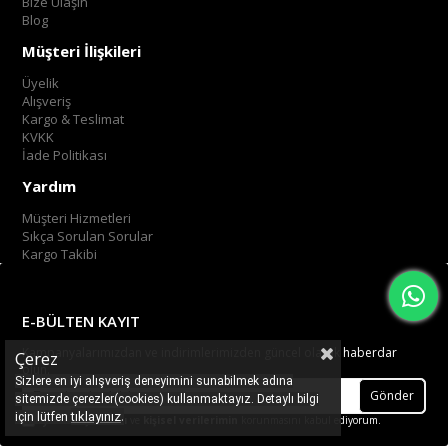
Bize Ulaşın
Blog
Müşteri İlişkileri
Üyelik
Alışveriş
Kargo & Teslimat
KVKK
İade Politikası
Yardım
Müşteri Hizmetleri
Sıkça Sorulan Sorular
Kargo Takibi
E-BÜLTEN KAYIT
Kampanyalarımızdan ve indirimlerimizden güncel olarak haberdar
Çerez
olun.
Sizlere en iyi alışveriş deneyimini sunabilmek adına
Gönder
sitemizde çerezler(cookies) kullanmaktayız. Detaylı bilgi
.
tıklayınız
için lütfen
Üyelik koşullarını
ve
kişisel verilerimin
korunmasını kabul ediyorum.