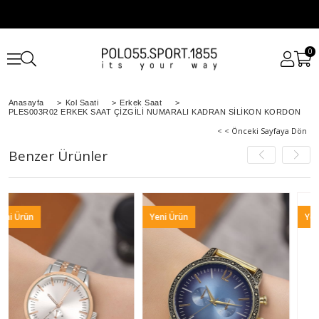
0
Anasayfa
>
Kol Saati
>
Erkek Saat
>
PLES003R02 ERKEK SAAT ÇİZGİLİ NUMARALI KADRAN SİLİKON KORDON
< < Önceki Sayfaya Dön
Benzer Ürünler
Yeni Ürün
Yeni Ürün