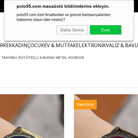
polo55.com masaüstü bildirimlerine ekleyin.
polo55.com özel fırsatlardan ve güncel kampanyalardan
haberiniz olsun ister misiniz?
Daha Sonra
Evet
ERKEK
KADIN
ÇOCUK
EV & MUTFAK
ELEKTRONİK
VALİZ & BAV
T TAKVİMLİ BÜYÜTEÇLİ KADRAN METAL KORDON
Yeni Ürün