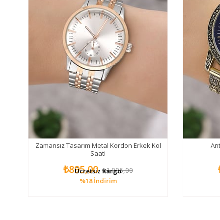
kek
Zamansız Tasarım Metal Kordon Erkek Kol
Ant
Saati
₺895,00
₺1.095,00
Ücretsiz Kargo
%18
İndirim