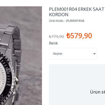
PLEM001R04 ERKEK SAAT
KORDON
(PLEM001R04)
₺579,90
₺779,90
Renk
Ürün st