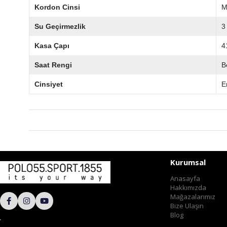
Kordon Cinsi
M
Su Geçirmezlik
3
Kasa Çapı
4
Saat Rengi
B
Cinsiyet
E
Kurumsal
Anasayfa
Hakkımızda
Mağazalarımız
Bize Ulaşın
Blog