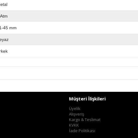
etal
 Atm
1-45 mm
eyaz
rkek
Müşteri İlişkileri
Üyelik
Alışveriş
Kargo & Teslimat
KVKK
İade Politikası