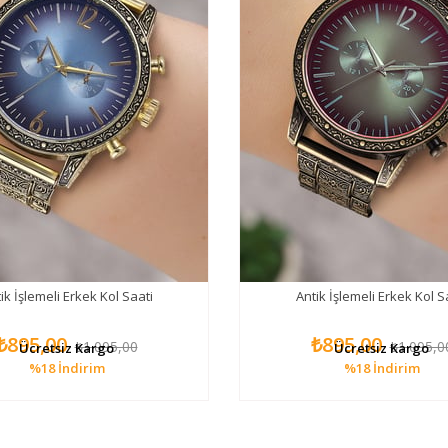
ik İşlemeli Erkek Kol Saati
Antik İşlemeli Erkek Kol S
₺895,00
₺895,00
₺1.095,00
₺1.095,0
Ücretsiz Kargo
Ücretsiz Kargo
%18
İndirim
%18
İndirim