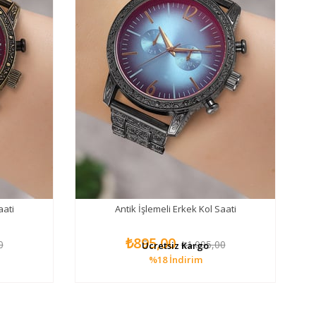
aati
Antik İşlemeli Erkek Kol Saati
₺895,00
0
₺1.095,00
Ücretsiz Kargo
%18
İndirim