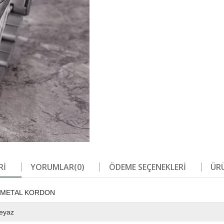
RI
YORUMLAR
(0)
ÖDEME SEÇENEKLERI
ÜRÜ
N METAL KORDON
eyaz