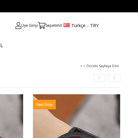
Türkçe - TRY
Üye Girişi
Sepetim
0
UL
< < Önceki Sayfaya Dön
Yeni Ürün