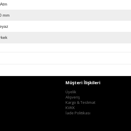
 Atm
0 mm
eyaz
rkek
Müşteri İlişkileri
Üyelik
Alışveriş
Kargo & Teslimat
KVKK
İade Politikası