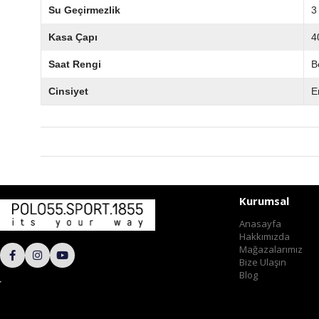
Su Geçirmezlik
3
Kasa Çapı
4
Saat Rengi
B
Cinsiyet
E
Kurumsal
Anasayfa
Hakkımızda
Mağazalarımız
Bize Ulaşın
Blog