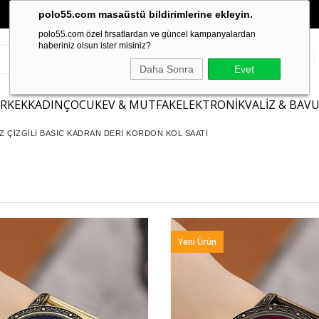
polo55.com masaüstü bildirimlerine ekleyin.
polo55.com özel fırsatlardan ve güncel kampanyalardan
haberiniz olsun ister misiniz?
Daha Sonra
Evet
ERKEK
KADIN
ÇOCUK
EV & MUTFAK
ELEKTRONİK
VALİZ & BAV
Z ÇİZGİLİ BASIC KADRAN DERİ KORDON KOL SAATİ
Yeni Ürün