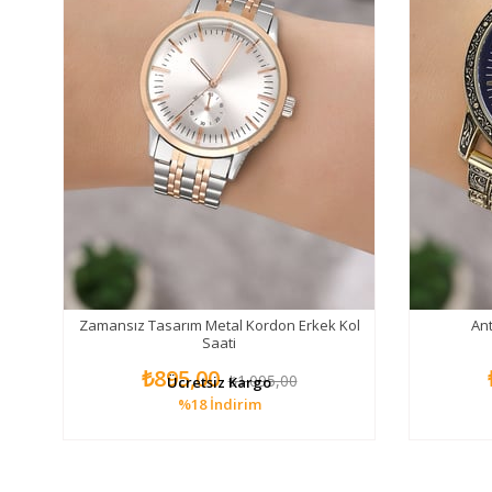
kek
Zamansız Tasarım Metal Kordon Erkek Kol
Ant
Saati
₺895,00
₺1.095,00
Ücretsiz Kargo
%18
İndirim