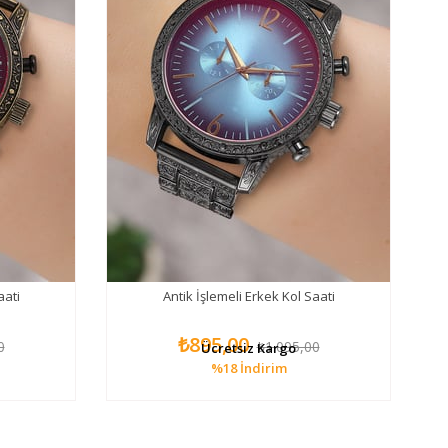
aati
Antik İşlemeli Erkek Kol Saati
₺895,00
0
₺1.095,00
Ücretsiz Kargo
%18
İndirim