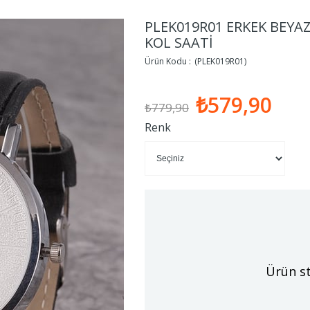
PLEK019R01 ERKEK BEYAZ
KOL SAATİ
(PLEK019R01)
₺579,90
₺779,90
Renk
Ürün st