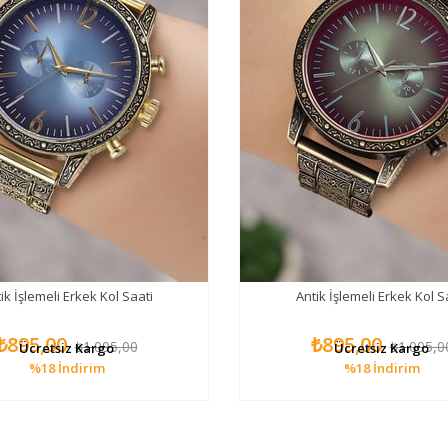
ik İşlemeli Erkek Kol Saati
Antik İşlemeli Erkek Kol S
₺895,00
₺895,00
₺1.095,00
₺1.095,0
Ücretsiz Kargo
Ücretsiz Kargo
%18
İndirim
%18
İndirim