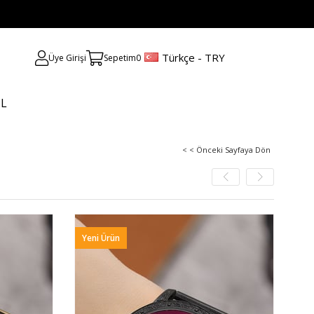
Türkçe - TRY
Üye Girişi
Sepetim
0
UL
< < Önceki Sayfaya Dön
Yeni Ürün