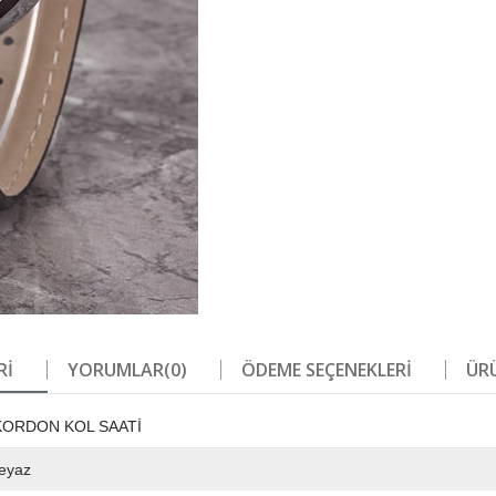
RI
YORUMLAR
(0)
ÖDEME SEÇENEKLERI
ÜRÜ
 KORDON KOL SAATİ
eyaz