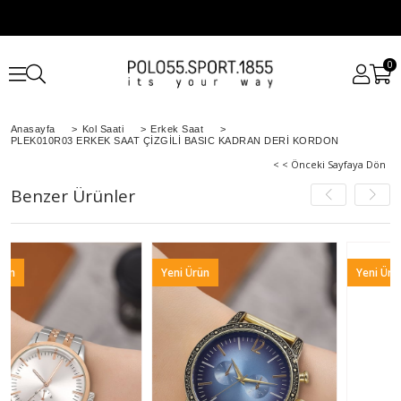
0
Anasayfa
>
Kol Saati
>
Erkek Saat
>
PLEK010R03 ERKEK SAAT ÇİZGİLİ BASIC KADRAN DERİ KORDON
< < Önceki Sayfaya Dön
Benzer Ürünler
Yeni Ürün
Yeni Ürün