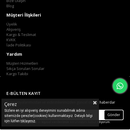
Bize Ulaşın
Blog
Müşteri İlişkileri
Üyelik
Alışveriş
Kargo & Teslimat
KVKK
İade Politikası
Yardım
Müşteri Hizmetleri
Sıkça Sorulan Sorular
Kargo Takibi
E-BÜLTEN KAYIT
Kampanyalarımızdan ve indirimlerimizden güncel olarak haberdar
Çerez
olun.
Sizlere en iyi alışveriş deneyimini sunabilmek adına
Gönder
sitemizde çerezler(cookies) kullanmaktayız. Detaylı bilgi
.
tıklayınız
için lütfen
Üyelik koşullarını
ve
kişisel verilerimin
korunmasını kabul ediyorum.