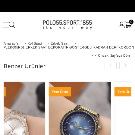
0
Anasayfa
>
Kol Saati
>
Erkek Saat
>
PLEK005R01 ERKEK SAAT DEKORATİF GÖSTERGELİ KADRAN DERİ KORDON
< < Önceki Sayfaya Dön
Benzer Ürünler
Yeni Ürün
Yeni Ürün