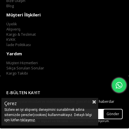
Bize Ulaşın
Blog
Müşteri İlişkileri
Üyelik
Alışveriş
Kargo & Teslimat
KVKK
İade Politikası
Yardım
Müşteri Hizmetleri
Sıkça Sorulan Sorular
Kargo Takibi
E-BÜLTEN KAYIT
Kampanyalarımızdan ve indirimlerimizden güncel olarak haberdar
Çerez
olun.
Sizlere en iyi alışveriş deneyimini sunabilmek adına
Gönder
sitemizde çerezler(cookies) kullanmaktayız. Detaylı bilgi
.
tıklayınız
için lütfen
Üyelik koşullarını
ve
kişisel verilerimin
korunmasını kabul ediyorum.