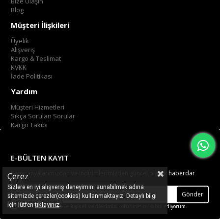
Bize Ulaşın
Blog
Müşteri İlişkileri
Üyelik
Alışveriş
Kargo & Teslimat
KVKK
İade Politikası
Yardım
Müşteri Hizmetleri
Sıkça Sorulan Sorular
Kargo Takibi
E-BÜLTEN KAYIT
Kampanyalarımızdan ve indirimlerimizden güncel olarak haberdar
Çerez
olun.
Sizlere en iyi alışveriş deneyimini sunabilmek adına
Gönder
sitemizde çerezler(cookies) kullanmaktayız. Detaylı bilgi
.
tıklayınız
için lütfen
Üyelik koşullarını
ve
kişisel verilerimin
korunmasını kabul ediyorum.