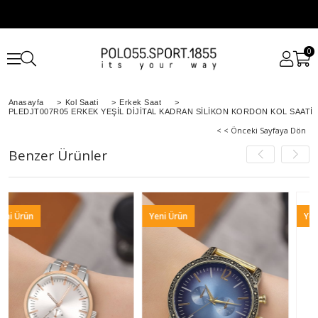
0
Anasayfa
>
Kol Saati
>
Erkek Saat
>
PLEDJT007R05 ERKEK YEŞİL DİJİTAL KADRAN SİLİKON KORDON KOL SAATİ
< < Önceki Sayfaya Dön
Benzer Ürünler
Yeni Ürün
Yeni Ürün