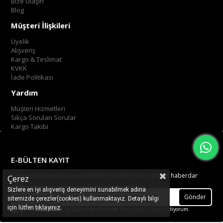
Bize Ulaşın
Blog
Müşteri İlişkileri
Üyelik
Alışveriş
Kargo & Teslimat
KVKK
İade Politikası
Yardım
Müşteri Hizmetleri
Sıkça Sorulan Sorular
Kargo Takibi
E-BÜLTEN KAYIT
Kampanyalarımızdan ve indirimlerimizden güncel olarak haberdar
Çerez
olun.
Sizlere en iyi alışveriş deneyimini sunabilmek adına
Gönder
sitemizde çerezler(cookies) kullanmaktayız. Detaylı bilgi
.
tıklayınız
için lütfen
Üyelik koşullarını
ve
kişisel verilerimin
korunmasını kabul ediyorum.