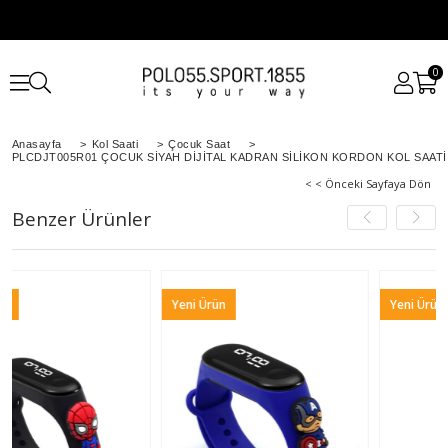
0
Anasayfa
>
Kol Saati
>
Çocuk Saat
>
PLCDJT005R01 ÇOCUK SİYAH DİJİTAL KADRAN SİLİKON KORDON KOL SAATİ
< < Önceki Sayfaya Dön
Benzer Ürünler
Yeni Ürün
Yeni Ürün