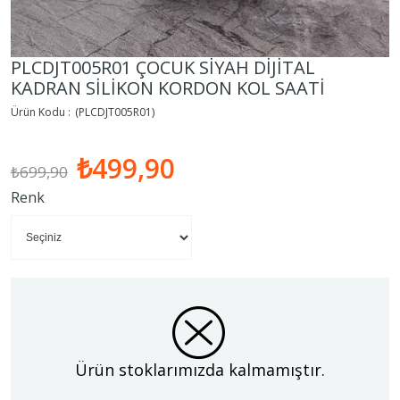
PLCDJT005R01 ÇOCUK SİYAH DİJİTAL
KADRAN SİLİKON KORDON KOL SAATİ
(PLCDJT005R01)
₺499,90
₺699,90
Renk
Ürün stoklarımızda kalmamıştır.