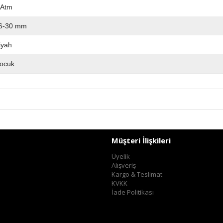
 Atm
6-30 mm
iyah
ocuk
Müşteri İlişkileri
Üyelik
Alışveriş
Kargo & Teslimat
KVKK
İade Politikası