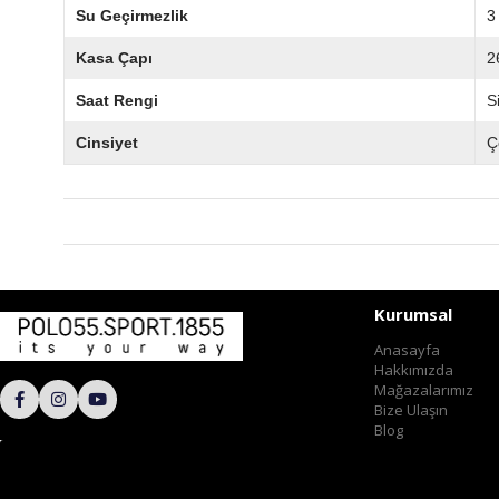
Su Geçirmezlik
3
Kasa Çapı
2
Saat Rengi
S
Cinsiyet
Ç
Kurumsal
Anasayfa
Hakkımızda
Mağazalarımız
Bize Ulaşın
Blog