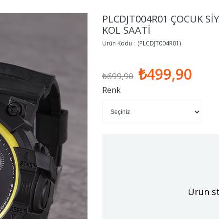
PLCDJT004R01 ÇOCUK Sİ
KOL SAATİ
(PLCDJT004R01)
₺499,90
₺699,90
Renk
Ürün st