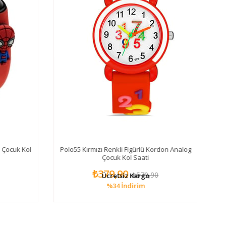
n Çocuk Kol
Polo55 Kırmızı Renkli Figürlü Kordon Analog
Çocuk Kol Saati
₺379,90
₺579,90
Ücretsiz Kargo
%34
İndirim