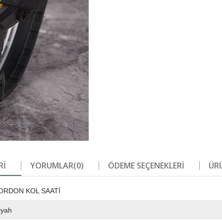
RI
YORUMLAR
(0)
ÖDEME SEÇENEKLERI
ÜRÜ
KORDON KOL SAATİ
iyah