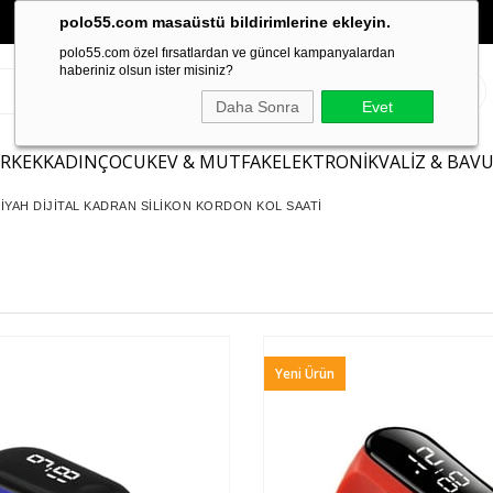
polo55.com masaüstü bildirimlerine ekleyin.
polo55.com özel fırsatlardan ve güncel kampanyalardan
haberiniz olsun ister misiniz?
Daha Sonra
Evet
ERKEK
KADIN
ÇOCUK
EV & MUTFAK
ELEKTRONİK
VALİZ & BAV
İYAH DİJİTAL KADRAN SİLİKON KORDON KOL SAATİ
Yeni Ürün