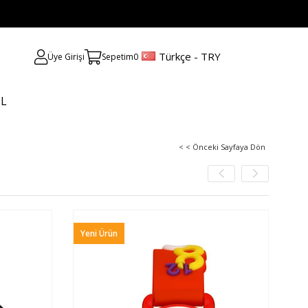
Türkçe - TRY
Üye Girişi
Sepetim
0
UL
< < Önceki Sayfaya Dön
Yeni Ürün