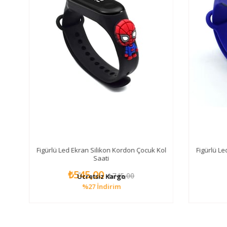
og
Figürlü Led Ekran Silikon Kordon Çocuk Kol
Figürlü Le
Saati
₺545,00
₺745,00
Ücretsiz Kargo
%27
İndirim