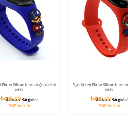
d Ekran Silikon Kordon Çocuk Kol
Figürlü Led Ekran Silikon Kordo
Saati
Saati
₺495,00
₺495,00
₺695,00
₺695,00
Ücretsiz Kargo
Ücretsiz Kargo
%29
İndirim
%29
İndirim