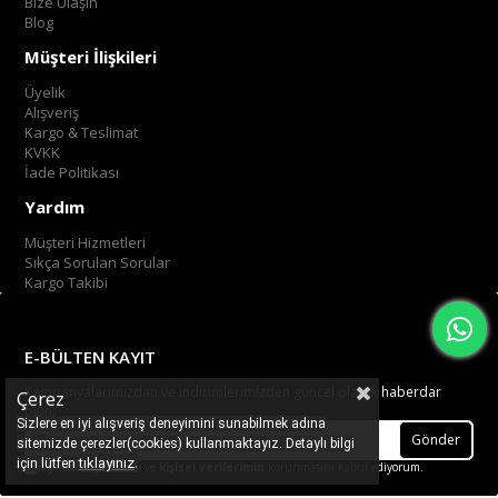
Bize Ulaşın
Blog
Müşteri İlişkileri
Üyelik
Alışveriş
Kargo & Teslimat
KVKK
İade Politikası
Yardım
Müşteri Hizmetleri
Sıkça Sorulan Sorular
Kargo Takibi
E-BÜLTEN KAYIT
Kampanyalarımızdan ve indirimlerimizden güncel olarak haberdar
Çerez
olun.
Sizlere en iyi alışveriş deneyimini sunabilmek adına
Gönder
sitemizde çerezler(cookies) kullanmaktayız. Detaylı bilgi
.
tıklayınız
için lütfen
Üyelik koşullarını
ve
kişisel verilerimin
korunmasını kabul ediyorum.