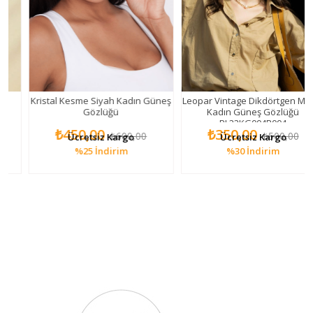
Kristal Kesme Siyah Kadın Güneş
Leopar Vintage Dikdörtgen Mode
Gözlüğü
Kadın Güneş Gözlüğü
PL22KG004R004
₺450,00
₺350,00
₺600,00
₺500,00
Ücretsiz Kargo
Ücretsiz Kargo
%25
İndirim
%30
İndirim