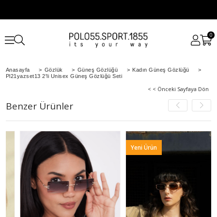
0
Anasayfa
>
Gözlük
>
Güneş Gözlüğü
>
Kadın Güneş Gözlüğü
>
Pl21yazset13 2'li Unisex Güneş Gözlüğü Seti
< < Önceki Sayfaya Dön
Benzer Ürünler
Yeni Ürün