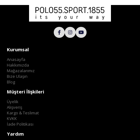
Kurumsal
Anasayfa
Hakkımızda
Mağazalarımız
Bize Ulaşın
Blog
Müşteri İlişkileri
Üyelik
Alışveriş
Kargo & Teslimat
KVKK
İade Politikası
Yardım