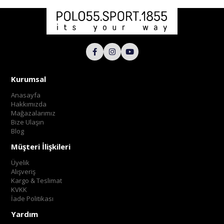
Kurumsal
Anasayfa
Hakkımızda
Mağazalarımız
Bize Ulaşın
Blog
Müşteri İlişkileri
Üyelik
Alışveriş
Kargo & Teslimat
KVKK
İade Politikası
Yardım