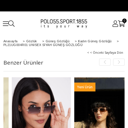
0
Anasayfa
>
Gözlük
>
Güneş Gözlüğü
>
Kadın Güneş Gözlüğü
>
PL21UG004R01 UNISEX SİYAH GÜNEŞ GÖZLÜĞÜ
< < Önceki Sayfaya Dön
Benzer Ürünler
Yeni Ürün