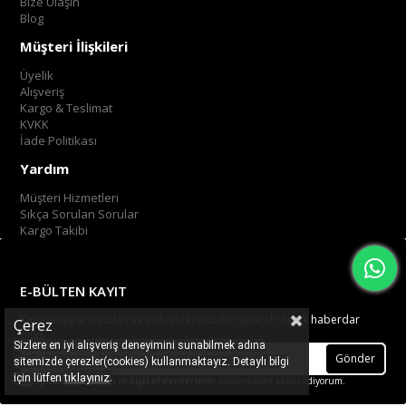
Bize Ulaşın
Blog
Müşteri İlişkileri
Üyelik
Alışveriş
Kargo & Teslimat
KVKK
İade Politikası
Yardım
Müşteri Hizmetleri
Sıkça Sorulan Sorular
Kargo Takibi
E-BÜLTEN KAYIT
Kampanyalarımızdan ve indirimlerimizden güncel olarak haberdar
Çerez
olun.
Sizlere en iyi alışveriş deneyimini sunabilmek adına
Gönder
sitemizde çerezler(cookies) kullanmaktayız. Detaylı bilgi
.
tıklayınız
için lütfen
Üyelik koşullarını
ve
kişisel verilerimin
korunmasını kabul ediyorum.