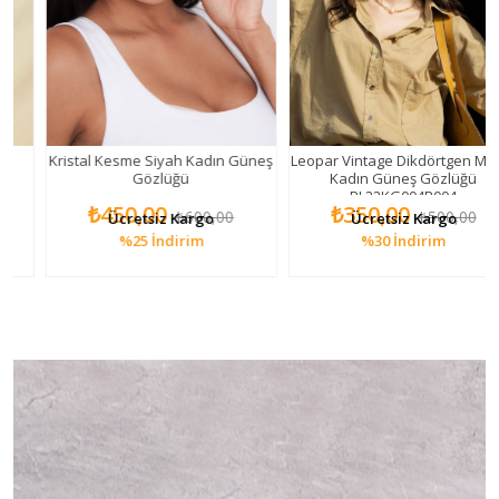
Kristal Kesme Siyah Kadın Güneş
Leopar Vintage Dikdörtgen Model
Gözlüğü
Kadın Güneş Gözlüğü
PL22KG004R004
₺450,00
₺350,00
₺600,00
₺500,00
Ücretsiz Kargo
Ücretsiz Kargo
%25
İndirim
%30
İndirim