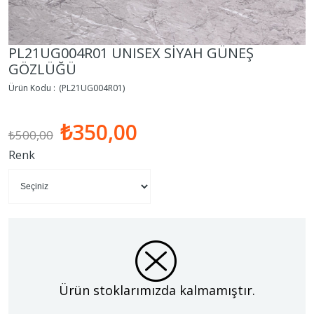
PL21UG004R01 UNISEX SİYAH GÜNEŞ
GÖZLÜĞÜ
(PL21UG004R01)
₺350,00
₺500,00
Renk
Ürün stoklarımızda kalmamıştır.