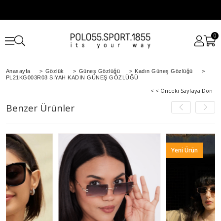
0
Anasayfa
>
Gözlük
>
Güneş Gözlüğü
>
Kadın Güneş Gözlüğü
>
PL21KG003R03 SİYAH KADIN GÜNEŞ GÖZLÜĞÜ
< < Önceki Sayfaya Dön
Benzer Ürünler
Yeni Ürün