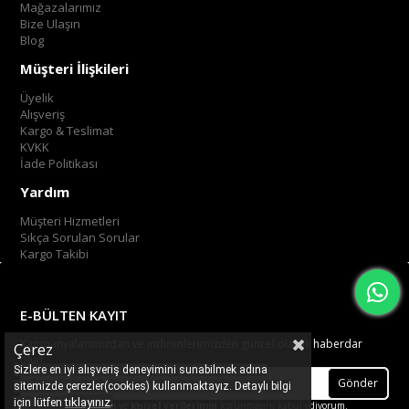
Mağazalarımız
Bize Ulaşın
Blog
Müşteri İlişkileri
Üyelik
Alışveriş
Kargo & Teslimat
KVKK
İade Politikası
Yardım
Müşteri Hizmetleri
Sıkça Sorulan Sorular
Kargo Takibi
E-BÜLTEN KAYIT
Kampanyalarımızdan ve indirimlerimizden güncel olarak haberdar
Çerez
olun.
Sizlere en iyi alışveriş deneyimini sunabilmek adına
Gönder
sitemizde çerezler(cookies) kullanmaktayız. Detaylı bilgi
.
tıklayınız
için lütfen
Üyelik koşullarını
ve
kişisel verilerimin
korunmasını kabul ediyorum.