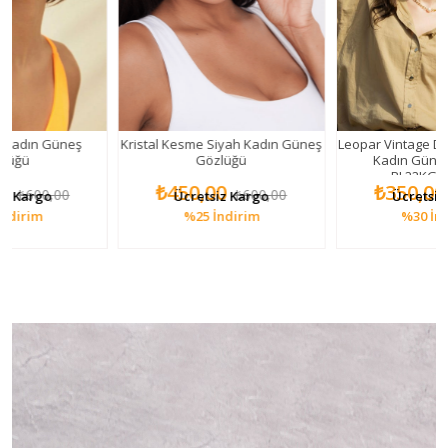
neş
Kristal Kesme Siyah Kadın Güneş
Leopar Vintage Dikdörtgen 
Gözlüğü
Kadın Güneş Gözlüğü
PL22KG004R004
₺450,00
₺350,00
0
₺600,00
₺500,00
Ücretsiz Kargo
Ücretsiz Kargo
%25
İndirim
%30
İndirim