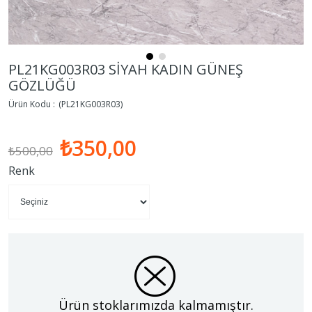
PL21KG003R03 SİYAH KADIN GÜNEŞ
GÖZLÜĞÜ
(PL21KG003R03)
₺350,00
₺500,00
Renk
Ürün stoklarımızda kalmamıştır.