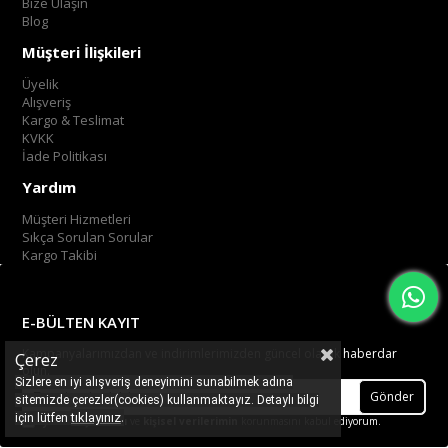
Bize Ulaşın
Blog
Müşteri İlişkileri
Üyelik
Alışveriş
Kargo & Teslimat
KVKK
İade Politikası
Yardım
Müşteri Hizmetleri
Sıkça Sorulan Sorular
Kargo Takibi
E-BÜLTEN KAYIT
Kampanyalarımızdan ve indirimlerimizden güncel olarak haberdar
Çerez
olun.
Sizlere en iyi alışveriş deneyimini sunabilmek adına
Gönder
sitemizde çerezler(cookies) kullanmaktayız. Detaylı bilgi
.
tıklayınız
için lütfen
Üyelik koşullarını
ve
kişisel verilerimin
korunmasını kabul ediyorum.