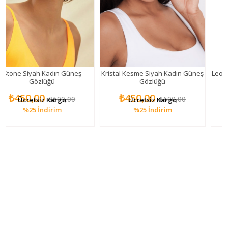
yah Kadın Güneş
Kristal Kesme Siyah Kadın Güneş
Leopar Vintage
Gözlüğü
Gözlüğü
Kadın Gü
PL22K
,00
₺450,00
₺350,
₺600,00
₺600,00
etsiz Kargo
Ücretsiz Kargo
Ücret
25
İndirim
%25
İndirim
%30