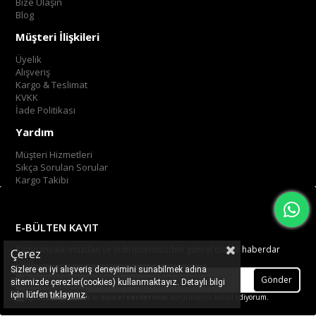
Bize Ulaşın
Blog
Müşteri İlişkileri
Üyelik
Alışveriş
Kargo & Teslimat
KVKK
İade Politikası
Yardım
Müşteri Hizmetleri
Sıkça Sorulan Sorular
Kargo Takibi
E-BÜLTEN KAYIT
Kampanyalarımızdan ve indirimlerimizden güncel olarak haberdar
Çerez
olun.
Sizlere en iyi alışveriş deneyimini sunabilmek adına
Gönder
sitemizde çerezler(cookies) kullanmaktayız. Detaylı bilgi
.
tıklayınız
için lütfen
Üyelik koşullarını
ve
kişisel verilerimin
korunmasını kabul ediyorum.