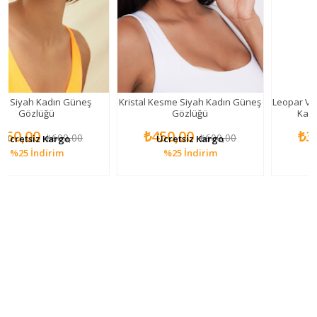
Kadın Güneş
Kristal Kesme Siyah Kadın Güneş
Leopar Vintage Dik
üğü
Gözlüğü
Kadın Güneş 
PL22KG004
₺450,00
₺350,00
₺600,00
₺600,00
₺
 Kargo
Ücretsiz Kargo
Ücretsiz K
dirim
%25
İndirim
%30
İndi