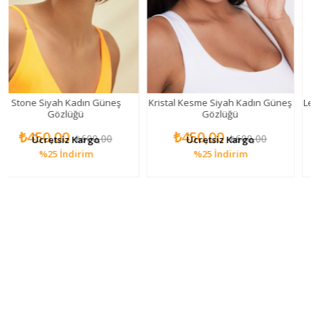
e Siyah Kadın Güneş
Kristal Kesme Siyah Kadın Güneş
Leopar Vin
Gözlüğü
Gözlüğü
Kadı
P
450,00
₺450,00
₺35
₺600,00
₺600,00
Ücretsiz Kargo
Ücretsiz Kargo
Ü
%25
İndirim
%25
İndirim