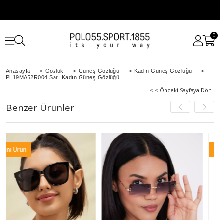
0
Anasayfa
>
Gözlük
>
Güneş Gözlüğü
>
Kadın Güneş Gözlüğü
>
PL19MA52R004 Sarı Kadın Güneş Gözlüğü
< < Önceki Sayfaya Dön
Benzer Ürünler
ün
Yeni Ürün