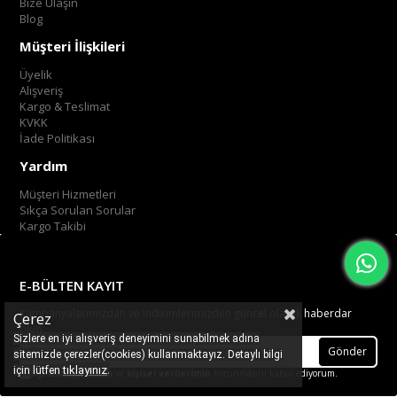
Bize Ulaşın
Blog
Müşteri İlişkileri
Üyelik
Alışveriş
Kargo & Teslimat
KVKK
İade Politikası
Yardım
Müşteri Hizmetleri
Sıkça Sorulan Sorular
Kargo Takibi
E-BÜLTEN KAYIT
Kampanyalarımızdan ve indirimlerimizden güncel olarak haberdar
Çerez
olun.
Sizlere en iyi alışveriş deneyimini sunabilmek adına
Gönder
sitemizde çerezler(cookies) kullanmaktayız. Detaylı bilgi
.
tıklayınız
için lütfen
Üyelik koşullarını
ve
kişisel verilerimin
korunmasını kabul ediyorum.