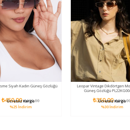
esme Siyah Kadın Güneş Gözlüğü
Leopar Vintage Dikdörtgen Mo
Güneş Gözlüğü PL22KG00
₺450,00
₺350,00
₺600,00
₺500,00
Ücretsiz Kargo
Ücretsiz Kargo
%25
İndirim
%30
İndirim