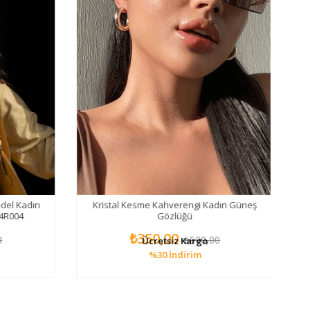
del Kadın
Kristal Kesme Kahverengi Kadın Güneş
4R004
Gözlüğü
₺350,00
₺500,00
Ücretsiz Kargo
%30
İndirim