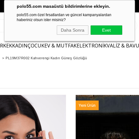
polo55.com masaüstü bildirimlerine ekleyin.
polo55.com özel fırsatlardan ve güncel kampanyalardan
haberiniz olsun ister misiniz?
Daha Sonra
Evet
ERKEK
KADIN
ÇOCUK
EV & MUTFAK
ELEKTRONİK
VALİZ & BAV
>
PL19M37R002 Kahverengi Kadın Güneş Gözlüğü
Yeni Ürün