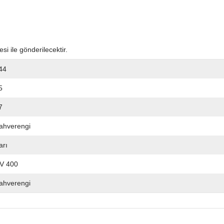
si ile gönderilecektir.
44
5
7
ahverengi
arı
V 400
ahverengi