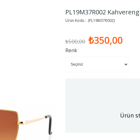
PL19M37R002 Kahverengi
(PL19M37R002)
₺350,00
₺500,00
Renk
Ürün st