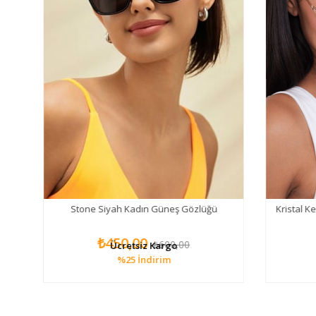
o
Stone Siyah Kadın Güneş Gözlüğü
Kristal K
ğü
₺450,00
₺600,00
Ücretsiz Kargo
%25
İndirim