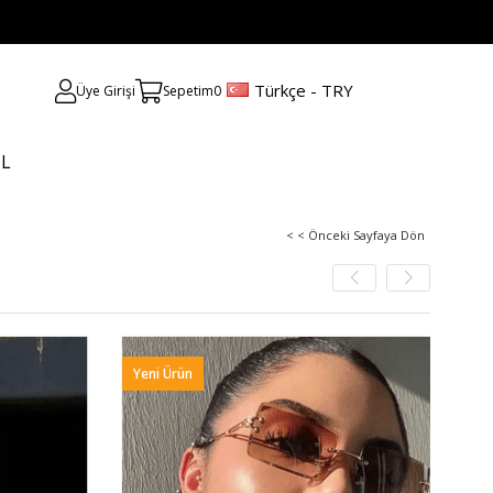
Türkçe - TRY
Üye Girişi
Sepetim
0
UL
< < Önceki Sayfaya Dön
Yeni Ürün