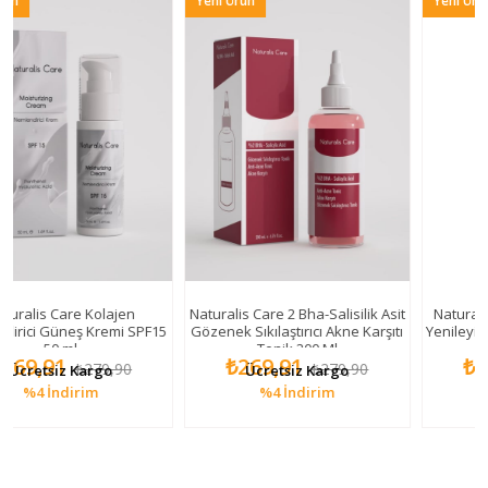
Yeni Ürün
Yeni Ürün
 Care Kolajen
Naturalis Care 2 Bha-Salisilik Asit
Naturalis Care Ge
Güneş Kremi SPF15
Gözenek Sıkılaştırıcı Akne Karşıtı
Yenileyici Retino
0 ml
Tonik 200 Ml
m
91
₺269,91
₺269,91
₺279,90
₺279,90
siz Kargo
Ücretsiz Kargo
Ücretsi
İndirim
%4
İndirim
%4
İn