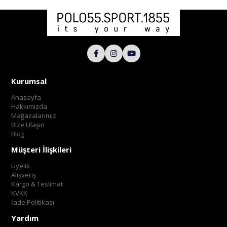
Kurumsal
Anasayfa
Hakkımızda
Mağazalarımız
Bize Ulaşın
Blog
Müşteri İlişkileri
Üyelik
Alışveriş
Kargo & Teslimat
KVKK
İade Politikası
Yardım