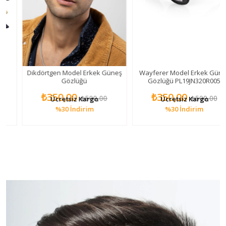
Dikdörtgen Model Erkek Güneş
Wayferer Model Erkek Güneş
Gözlüğü
Gözlüğü PL19JN320R005
₺350,00
₺350,00
₺500,00
₺500,00
Ücretsiz Kargo
Ücretsiz Kargo
%30
İndirim
%30
İndirim